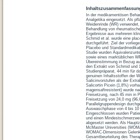
Inhaltszusammenfassun
In der medikamentösen Behand
Analgetika eingesetzt. Als pf
Weidenrinde (WR) verwendet,
Behandlung von rheumatische
Ergebnisse aus mehreren klin
Schmid et al. wurde eine place
durchgeführt. Ziel der vorli
Placebo und Standardmedikati
Studie wurden Äquivalenzunt
sowie eines marktüblichen WR
Übereinstimmung in Bezug auf
den Extrakt von Schmid und 15
Studienpräparat, 44 min für d
genuinen Inhaltsstoffen der W
Salicinvorstufen als der Extr
Salicortin Picein (1,8%) vorh
magensaftresistent) wurde na
Freisetzung, nach 45 min in 
Freisetzung von 24,0 mg (96,0
Parallelgruppendesign durchg
Auswaschphase von 4 bis 10 
Eingeschlossen wurden Patient
und einen Mindestschmerzwer
abgesetzt werden. Als Hauptz
McMaster Universities (WOMAC
WOMAC-Dimensionen Gelenkst
Gesamtbeurteilung des Therap