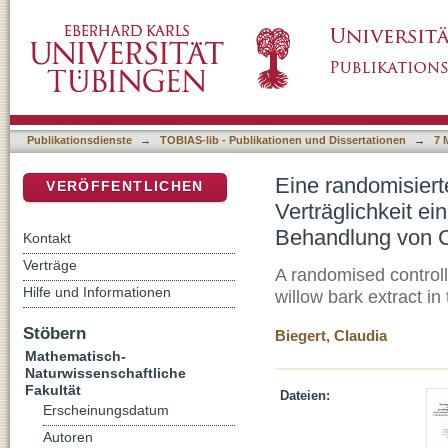
Eine randomisierte, kontrollierte klinische S
DSpace Repositorium (Manakin basiert)
standardisierten Weidenrindenextraktes in 
Publikationsdienste
→
TOBIAS-lib - Publikationen und Dissertationen
→
7 
Eine randomisierte
VERÖFFENTLICHEN
Verträglichkeit ei
Behandlung von C
Kontakt
Verträge
A randomised controlle
Hilfe und Informationen
willow bark extract in
Stöbern
Biegert, Claudia
Mathematisch-
Naturwissenschaftliche
Fakultät
Dateien:
Erscheinungsdatum
Autoren