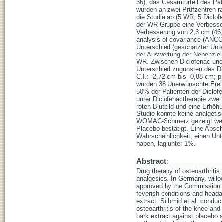
36), das Gesamturteil des Pat
wurden an zwei Prüfzentren ra
die Studie ab (5 WR, 5 Diclo
der WR-Gruppe eine Verbesse
Verbesserung von 2,3 cm (46,
analysis of covariance (ANCO
Unterschied (geschätzter Unt
der Auswertung der Nebenzielkr
WR. Zwischen Diclofenac und P
Unterschied zugunsten des D
C.I.: -2,72 cm bis -0,88 cm; 
wurden 38 Unerwünschte Ereig
50% der Patienten der Diclofe
unter Diclofenactherapie zwe
roten Blutbild und eine Erhöhu
Studie konnte keine analgeti
WOMAC-Schmerz gezeigt werden
Placebo bestätigt. Eine Absch
Wahrscheinlichkeit, einen 
haben, lag unter 1%.
Abstract:
Drug therapy of osteoarthriti
analgesics. In Germany, willo
approved by the Commission E
feverish conditions and headac
extract. Schmid et al. conducte
osteoarthritis of the knee an
bark extract against placebo a