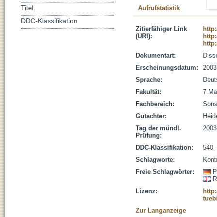
Titel
Aufrufstatistik
DDC-Klassifikation
Zitierfähiger Link
http
(URI):
http
http
Dokumentart:
Disse
Erscheinungsdatum:
2003
Sprache:
Deut
Fakultät:
7 Ma
Fachbereich:
Sons
Gutachter:
Heid
Tag der mündl.
2003
Prüfung:
DDC-Klassifikation:
540 
Schlagworte:
Kontr
Freie Schlagwörter:
P
R
Lizenz:
http
tueb
Zur Langanzeige