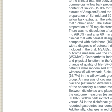
to the clinical trial, the equi
commercial willow bark prepar
content of salicin (15.0% for 
extract of Assplant®) and the 
preparation of Schmid and 39 
willow bark extracts. The extr
that Schmid used. The extract 
preparation of 25 mg diclofena
There was no dissolution after
mg (69.3%) and after 60 min a
clinical trial with parallel de
compared with diclofenac (100
with a diagnosis of osteoarthr
included in the trial. NSAIDs,
outcome measure was the chan
(WOMAC) -Osteoarthritis Ind
and physical function, in the
change of quality of life (SF-3
patients were randomised at t
withdrew (5 willow bark, 5 d
(16.7%) in the willow bark gr
group. An analysis of covaria
placebo (estimated difference
of the secondary outcome meas
Between diclofenac and placebo,
the outcome measures (estima
0.0002). Willow bark extract 
versus 84 in the diclofenac g
reported gastrointestinal com
Additionally, changes in red b