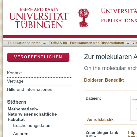
Zur molekularen Architektur von Cu(I)-Thiola
DSpace Repositorium (Manakin basiert)
Publikationsdienste
→
TOBIAS-lib - Publikationen und Dissertationen
→
7 
Zur molekularen A
VERÖFFENTLICHEN
On the molecular archi
Kontakt
Dolderer, Benedikt
Verträge
Hilfe und Informationen
Dateien:
Stöbern
Mathematisch-
Naturwissenschaftliche
Fakultät
Aufrufstatistik
Erscheinungsdatum
Zitierfähiger Link
http
Autoren