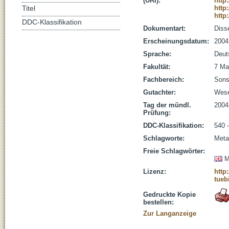
(URI):
http
http
Titel
http
DDC-Klassifikation
Dokumentart:
Disse
Erscheinungsdatum:
2004
Sprache:
Deut
Fakultät:
7 Ma
Fachbereich:
Sons
Gutachter:
Wese
Tag der mündl.
2004
Prüfung:
DDC-Klassifikation:
540 
Schlagworte:
Meta
Freie Schlagwörter:
M
Lizenz:
http
tueb
Gedruckte Kopie
bestellen:
Zur Langanzeige