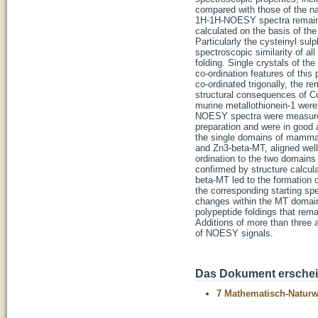
compared with those of the na
1H-1H-NOESY spectra remained
calculated on the basis of the
Particularly the cysteinyl sul
spectroscopic similarity of a
folding. Single crystals of the
co-ordination features of this
co-ordinated trigonally, the r
structural consequences of C
murine metallothionein-1 were 
NOESY spectra were measured
preparation and were in good 
the single domains of mammal
and Zn3-beta-MT, aligned well
ordination to the two domains
confirmed by structure calcula
beta-MT led to the formation o
the corresponding starting sp
changes within the MT domain
polypeptide foldings that re
Additions of more than three a
of NOESY signals.
Das Dokument erschein
7 Mathematisch-Naturwi