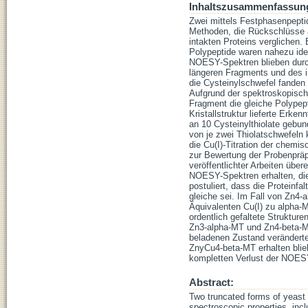
Inhaltszusammenfassun
Zwei mittels Festphasenpept
Methoden, die Rückschlüsse a
intakten Proteins verglichen.
Polypeptide waren nahezu ide
NOESY-Spektren blieben durc
längeren Fragments und des in
die Cysteinylschwefel fanden 
Aufgrund der spektroskopisch
Fragment die gleiche Polypepti
Kristallstruktur lieferte Erke
an 10 Cysteinylthiolate gebu
von je zwei Thiolatschwefel
die Cu(I)-Titration der chem
zur Bewertung der Probenprä
veröffentlichter Arbeiten übe
NOESY-Spektren erhalten, die
postuliert, dass die Proteinf
gleiche sei. Im Fall von Zn4
Äquivalenten Cu(I) zu alpha-
ordentlich gefaltete Struktur
Zn3-alpha-MT und Zn4-beta-MT 
beladenen Zustand veränderte
ZnyCu4-beta-MT erhalten blieb
kompletten Verlust der NOES
Abstract:
Two truncated forms of yeast 
spectroscopic properties, inc