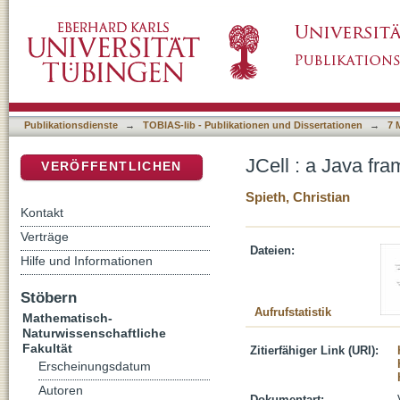
JCell : a Java framework for inferring geneti
DSpace Repositorium (Manakin basiert)
Publikationsdienste
→
TOBIAS-lib - Publikationen und Dissertationen
→
7 
JCell : a Java fra
VERÖFFENTLICHEN
Spieth, Christian
Kontakt
Verträge
Dateien:
Hilfe und Informationen
Stöbern
Aufrufstatistik
Mathematisch-
Naturwissenschaftliche
Fakultät
Zitierfähiger Link (URI):
Erscheinungsdatum
Autoren
Dokumentart: