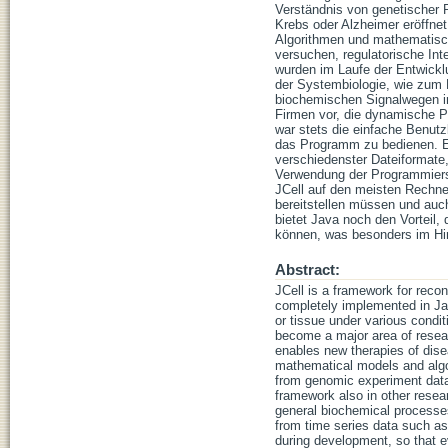
Verständnis von genetischer R
Krebs oder Alzheimer eröffne
Algorithmen und mathematisc
versuchen, regulatorische Int
wurden im Laufe der Entwickl
der Systembiologie, wie zum 
biochemischen Signalwegen in
Firmen vor, die dynamische P
war stets die einfache Benutz
das Programm zu bedienen. E
verschiedenster Dateiformate
Verwendung der Programmiersp
JCell auf den meisten Rechner
bereitstellen müssen und auc
bietet Java noch den Vorteil
können, was besonders im Hinb
Abstract:
JCell is a framework for recon
completely implemented in Jav
or tissue under various condi
become a major area of resear
enables new therapies of dise
mathematical models and algo
from genomic experiment data.
framework also in other resea
general biochemical processes
from time series data such as
during development, so that 