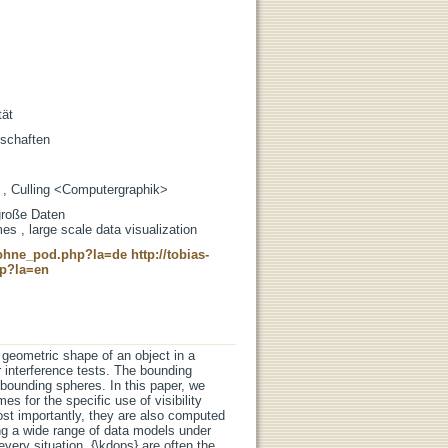
tät
nschaften
 , Culling <Computergraphik>
große Daten
mes , large scale data visualization
c_ohne_pod.php?la=de
http://tobias-
hp?la=en
geometric shape of an object in a
r interference tests. The bounding
ounding spheres. In this paper, we
s for the specific use of visibility
st importantly, they are also computed
sing a wide range of data models under
very situation, {\kdops} are often the