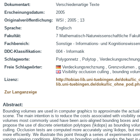
Dokumentart:
Verschiedenartige Texte
Erscheinungsdatum:
2005
Originalveröffentlichung:
WSI ; 2005 ; 13
Sprache:
Englisch
Fakultät:
7 Mathematisch-Naturwissenschaftliche Fakul
Fachbereich:
Sonstige - Informations- und Kognitionswisse
DDC-Klassifikation:
004 - Informatik
Schlagworte:
Polygonnetz , Polytop , Verdeckungsrechnung
Freie Schlagwörter:
Verdeckungsrechznung , Grenzvolumen , 
Visibility occlusion culling , bounding volu
Lizenz:
http://tobias-lib.uni-tuebingen.de/doku/li
lib.uni-tuebingen.de/doku/lic_ohne_pod.p
Zur Langanzeige
Abstract:
Bounding volumes are used in computer graphics to approximate the actual 
scene. The main intention is to reduce the costs associated with visibility o
volumes most commonly used have been axis-aligned bounding boxes and b
propose the use of discrete orientation polytopes (\kdops) as bounding volume
culling. Occlusion tests are computed more accurately using \kdops, but mo
more efficiently. We illustrate this point through a series of experiments u
varying viewing conditions. Although no bounding volume works the best in e