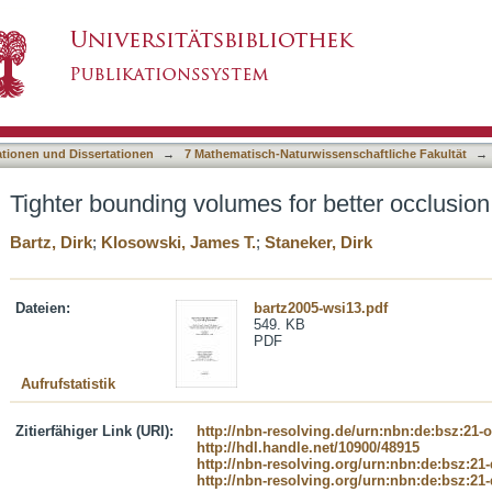
for better occlusion culling performance
asiert)
ationen und Dissertationen
→
7 Mathematisch-Naturwissenschaftliche Fakultät
→
Tighter bounding volumes for better occlusion
Bartz, Dirk
;
Klosowski, James T.
;
Staneker, Dirk
Dateien:
bartz2005-wsi13.pdf
549. KB
PDF
Aufrufstatistik
Zitierfähiger Link (URI):
http://nbn-resolving.de/urn:nbn:de:bsz:21-
http://hdl.handle.net/10900/48915
http://nbn-resolving.org/urn:nbn:de:bsz:21
http://nbn-resolving.org/urn:nbn:de:bsz:21