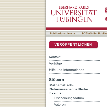
Tighter bounding volumes 
DSpace Repositorium (Manakin b
Publikationsdienste
→
TOBIAS-lib - Publik
VERÖFFENTLICHEN
Kontakt
Verträge
Hilfe und Informationen
Stöbern
Mathematisch-
Naturwissenschaftliche
Fakultät
Erscheinungsdatum
Autoren