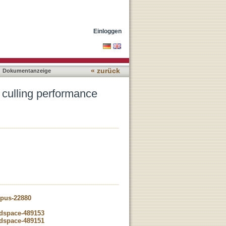
Einloggen
« zurück
Dokumentanzeige
 culling performance
opus-22880
-dspace-489153
-dspace-489151