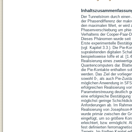
Inhaltszusammenfassun
Der Tunnelstrom durch einen
der Phasendifferenz der makr
den maximalen Wert, er wird a
Phasenverschiebung um phie =
Verhaltens der Cooper-Paar-Di
Dieses Phänomen wurde seit lä
Erste experimentelle Bestätig
(vgl. Kapitel 3.3.). Die Pie-
supraleitenden digitalen Sch
beispielsweise Ioffe et al. [1
Realisierung eines zweiwertig
Quantencomputers dar. Blatter
die Pie-Kontakte enthalten so
werden. Das Ziel der vorliege
sowohl 0-, als auch Pie-Zustä
möglichen Anwendung in SFS-
erfolgreichen Realisierung vo
Parameterstreuung deutlich ge
eine erfolgreiche Bestätigung
möglichst geringe Schichtdick
Anforderungen ab. Im Rahmen d
Realisierung von Josephson-K
wurde primär zwischen der Gr
eingefügt, um so größere Ko
erleichtert, bzw. ermöglicht.
fest definierten ferromagneti
Targets. Im fünften Kapitel er