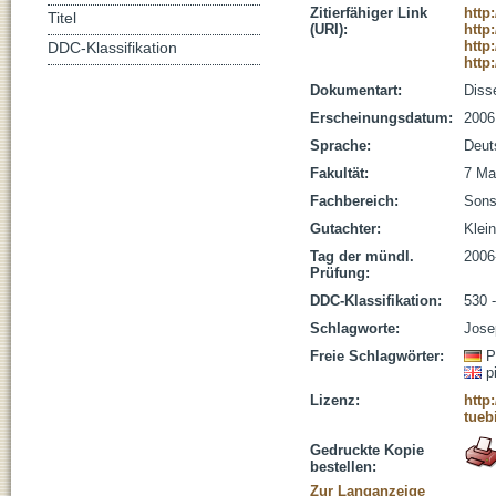
Zitierfähiger Link
http
Titel
(URI):
http
http
DDC-Klassifikation
http
Dokumentart:
Disse
Erscheinungsdatum:
2006
Sprache:
Deut
Fakultät:
7 Ma
Fachbereich:
Sons
Gutachter:
Klein
Tag der mündl.
2006
Prüfung:
DDC-Klassifikation:
530 
Schlagworte:
Jose
Freie Schlagwörter:
P
p
Lizenz:
http
tueb
Gedruckte Kopie
bestellen:
Zur Langanzeige