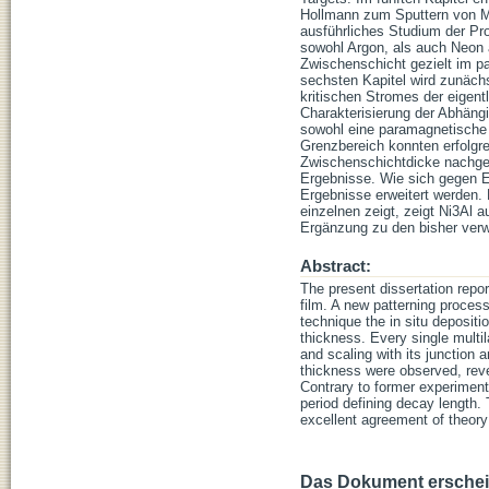
Hollmann zum Sputtern von Me
ausführliches Studium der Pr
sowohl Argon, als auch Neon a
Zwischenschicht gezielt im p
sechsten Kapitel wird zunäc
kritischen Stromes der eigent
Charakterisierung der Abhängi
sowohl eine paramagnetische 
Grenzbereich konnten erfolgr
Zwischenschichtdicke nachgewi
Ergebnisse. Wie sich gegen En
Ergebnisse erweitert werden.
einzelnen zeigt, zeigt Ni3Al a
Ergänzung zu den bisher verw
Abstract:
The present dissertation repo
film. A new patterning proces
technique the in situ depositi
thickness. Every single multil
and scaling with its junction a
thickness were observed, revea
Contrary to former experimenta
period defining decay length. 
excellent agreement of theory
Das Dokument erschein