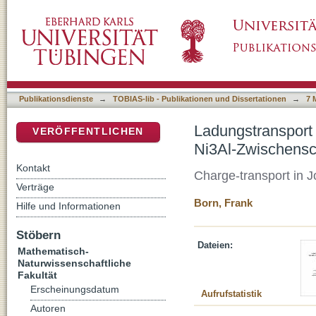
Ladungstransport in Josephson-Kontakten mi
DSpace Repositorium (Manakin basiert)
Publikationsdienste
→
TOBIAS-lib - Publikationen und Dissertationen
→
7 
Ladungstransport
VERÖFFENTLICHEN
Ni3Al-Zwischensc
Kontakt
Charge-transport in J
Verträge
Born, Frank
Hilfe und Informationen
Stöbern
Dateien:
Mathematisch-
Naturwissenschaftliche
Fakultät
Erscheinungsdatum
Aufrufstatistik
Autoren