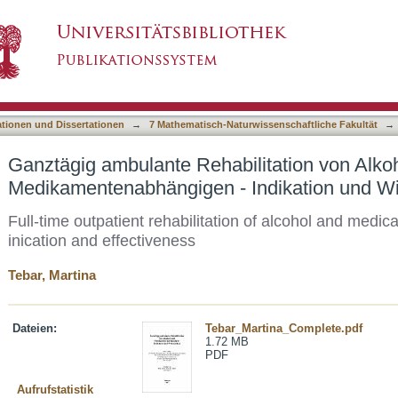
bilitation von Alkohol- und Medikamentenabhä
asiert)
ationen und Dissertationen
→
7 Mathematisch-Naturwissenschaftliche Fakultät
→
Ganztägig ambulante Rehabilitation von Alko
Medikamentenabhängigen - Indikation und W
Full-time outpatient rehabilitation of alcohol and medic
inication and effectiveness
Tebar, Martina
Dateien:
Tebar_Martina_Complete.pdf
1.72 MB
PDF
Aufrufstatistik