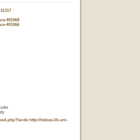
-31317
ace-491068
ace-491066
tudie
udy
t_pod.php?la=de
http://tobias-lib.uni-