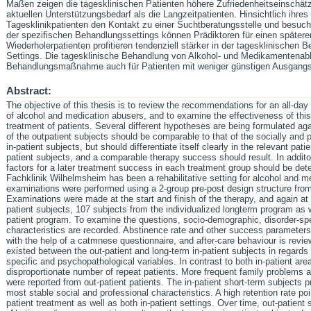
Maßen zeigen die tagesklinischen Patienten höhere Zufriedenheitseinschä
aktuellen Unterstützungsbedarf als die Langzeitpatienten. Hinsichtlich ihr
Tagesklinikpatienten den Kontakt zu einer Suchtberatungsstelle und besuch
der spezifischen Behandlungssettings können Prädiktoren für einen spätere
Wiederholerpatienten profitieren tendenziell stärker in der tagesklinischen 
Settings. Die tagesklinische Behandlung von Alkohol- und Medikamentenabh
Behandlungsmaßnahme auch für Patienten mit weniger günstigen Ausgangs
Abstract:
The objective of this thesis is to review the recommendations for an all-day 
of alcohol and medication abusers, and to examine the effectiveness of this
treatment of patients. Several different hypotheses are being formulated a
of the outpatient subjects should be comparable to that of the socially and p
in-patient subjects, but should differentiate itself clearly in the relevant pati
patient subjects, and a comparable therapy success should result. In additon
factors for a later treatment success in each treatment group should be dete
Fachklinik Wilhelmsheim has been a rehabilitative setting for alcohol and m
examinations were performed using a 2-group pre-post design structure fro
Examinations were made at the start and finish of the therapy, and again at
patient subjects, 107 subjects from the individualized longterm program as w
patient program. To examine the questions, socio-demographic, disorder-sp
characteristics are recorded. Abstinence rate and other success parameters, 
with the help of a catmnese questionnaire, and after-care behaviour is review
existed between the out-patient and long-term in-patient subjects in regards
specific and psychopathological variables. In contrast to both in-patient areas
disproportionate number of repeat patients. More frequent family problems a
were reported from out-patient patients. The in-patient short-term subjects p
most stable social and professional characteristics. A high retention rate po
patient treatment as well as both in-patient settings. Over time, out-patien