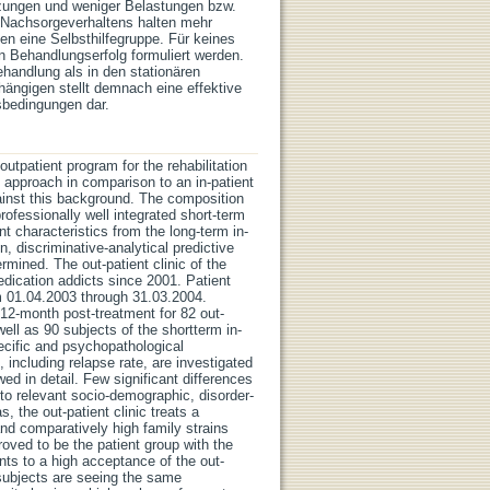
tzungen und weniger Belastungen bzw.
es Nachsorgeverhaltens halten mehr
en eine Selbsthilfegruppe. Für keines
n Behandlungserfolg formuliert werden.
Behandlung als in den stationären
ängigen stellt demnach eine effektive
bedingungen dar.
outpatient program for the rehabilitation
 approach in comparison to an in-patient
gainst this background. The composition
rofessionally well integrated short-term
ent characteristics from the long-term in-
, discriminative-analytical predictive
rmined. The out-patient clinic of the
edication addicts since 2001. Patient
m 01.04.2003 through 31.03.2004.
 12-month post-treatment for 82 out-
ell as 90 subjects of the shortterm in-
ecific and psychopathological
including relapse rate, are investigated
ed in detail. Few significant differences
 to relevant socio-demographic, disorder-
, the out-patient clinic treats a
nd comparatively high family strains
roved to be the patient group with the
ints to a high acceptance of the out-
t subjects are seeing the same