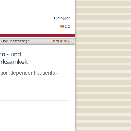
ngigen - Indikation und
Einloggen
« zurück
Dokumentanzeige
hol- und
irksamkeit
ation dependent patients -