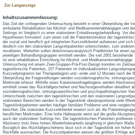
Zur Langanzeige
Inhaltszusammenfassung:
Das Ziel der vorliegenden Untersuchung besteht in einer Überprüfung der In
ambulante Rehabilitation bei Alkohol- und Medikamentenabhängigen und de
Settings im Vergleich zu einer stationären Entwöhnungsbehandlung. Vor di
Hypothesen formuliert: zum einen soll die Patientenstruktur der tagesklinisc
der sozial und beruflich gut integrierten Kurzzeitklientel aufweisen und sic
deutlich von den stationären Langzeitpatienten unterscheiden, zum anderen s
resultieren. Weiterhin sollen diskriminanzanalytisch Prädiktoren für einen 
jeweiligen Behandlungsgruppen ermittelt werden. Die seit 2001 bestehende 
ist eine rehabilitative Einrichtung für Alkohol- und Medikamentenabhängige. 
Untersuchung mit einem Zwei-Gruppen-Prä-Post-Design konnten im Zeitrau
tagesklinische Patienten, 107 Patienten im individualisierten Langzeitpro
Kurzzeitprogramm bei Therapiebeginn und –ende und 12 Monate nach der B
Überprüfung der Fragestellungen werden soziodemografische, störungsspez
Merkmale erfasst. Mithilfe eines Katamnesefragebogens werden Abstinenzq
ermittelt sowie das Rückfallgeschehen und Nachsorgeverhalten detailliert ab
soziodemografischen, störungsspezifischen und psychopathologischen Var
Unterschiede zwischen den tagesklinischen und den stationären Langzeitpa
stationären Bereichen werden in der Tagesklinik überproportional viele Wied
Tagesklinikpatienten werden häufiger familiäre Probleme und eine vergleich
berichtet. Die stationäre Kurzzeitklientel erweist sich als die Patientengrup
beruflichen Merkmalen. Eine hohe Haltequote weist auf die große Akzeptan
auch der stationären Settings hin. Die tagesklinischen Patienten profitieren
Abstinenz trotz ihres hohen Wiederholeranteils langfristig in gleichem Maße 
Bezüglich des Rückfallgeschehens lässt sich in der Tagesklinik ein hoher An
Rückfälle ausmachen. Die Kurzzeitpatienten weisen die größten Erfolge au