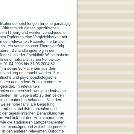
dikationsempfehlungen für eine ganztägig
r Wirksamkeit dieses spezifischen
esem Hintergrund werden verschiedene
hen Patienten eine Vergleichbarkeit mit
h in den relevanten Patientenmerkmalen
oll ein vergleichbarer Therapieerfolg
späteren Behandlungserfolg in den
Tagesklinik der Fachklinik Wilhelmsheim
In einer naturalistischen Follow-up-
m 01.04.2003 bis 31.03.2004 82
gramm sowie 90 Patienten aus dem
ehandlung untersucht werden. Zur
ifische und psychopathologische
uoten und andere Erfolgsparameter
gebildet. In relevanten
iablen ergeben sich wenig bedeutsame
tienten. Im Gegensatz zu den beiden
erholerpatienten behandelt. Von den
sweise hohe familiäre Belastung
pe mit den stabilsten sozialen und
z der tagesklinischen Behandlung wie
 im Hinblick auf den Erfolgsparameter
wie die stationären Langzeitpatienten.
teil einmaliger und zeitlich begrenzter
f. In den anderen relevanten Outcome