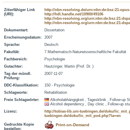
Zitierfähiger Link
http://nbn-resolving.de/urn:nbn:de:bsz:21-opus
(URI):
http://hdl.handle.net/10900/49106
http://nbn-resolving.org/urn:nbn:de:bsz:21-dsp
http://nbn-resolving.org/urn:nbn:de:bsz:21-dsp
Dokumentart:
Dissertation
Erscheinungsdatum:
2007
Sprache:
Deutsch
Fakultät:
7 Mathematisch-Naturwissenschaftliche Fakultät
Fachbereich:
Psychologie
Gutachter:
Hautzinger, Martin (Prof. Dr. )
Tag der mündl.
2007-11-07
Prüfung:
DDC-Klassifikation:
150 - Psychologie
Schlagworte:
Rehabilitation
Freie Schlagwörter:
Alkoholabhängigkeit , Tagesklinik , Follow-up S
Alcohol dependency , Day clinic , Follow-up st
Lizenz:
http://tobias-lib.uni-tuebingen.de/doku/lic_mi
tuebingen.de/doku/lic_mit_pod.php?la=en
Gedruckte Kopie
Print-on-Demand
bestellen: