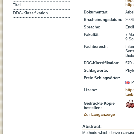
http
http
Titel
Dokumentart:
Arbe
DDC-Klassifikation
Erscheinungsdatum:
2006
Sprache:
Engl
Fakultät:
7 Ma
9 So
Fachbereich:
Infor
Sons
Biolo
DDC-Klassifikation:
570 
Schlagworte:
Phyl
Freie Schlagwörter:
P
Lizenz:
http
tueb
Gedruckte Kopie
bestellen:
Zur Langanzeige
Abstract:
Methods which derive pairwis