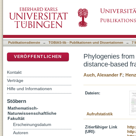
Phylogenies from whole genomes: Methodolog
DSpace Repositorium (Manakin basiert)
Publikationsdienste
→
TOBIAS-lib - Publikationen und Dissertationen
→
7 
Phylogenies from
VERÖFFENTLICHEN
distance-based f
Kontakt
Auch, Alexander F.
;
Henz
Verträge
Hilfe und Informationen
Dateien:
Stöbern
Mathematisch-
Naturwissenschaftliche
Aufrufstatistik
Fakultät
Erscheinungsdatum
Zitierfähiger Link
http
(URI):
http
Autoren