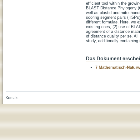
efficient tool within the gro
BLAST Distance Phylogeny (GB
well as plastid and mitochond
scoring segment pairs (HSPs)
different formulae. Here, we
existing ones; (2) use of BL
agreement of a distance matri
of distance quality per se. A
study, additionally containing 
Das Dokument erschein
7 Mathematisch-Naturwi
Kontakt