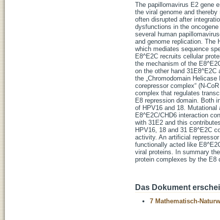
The papillomavirus E2 gene enc
the viral genome and thereby 
often disrupted after integrat
dysfunctions in the oncogene 
several human papillomaviruse
and genome replication. The
which mediates sequence speci
E8^E2C recruits cellular prote
the mechanism of the E8^E2C 
on the other hand 31E8^E2C a
the „Chromodomain Helicase D
corepressor complex“ (N-CoR co
complex that regulates transc
E8 repression domain. Both in
of HPV16 and 18. Mutational 
E8^E2C/CHD6 interaction contr
with 31E2 and this contributes
HPV16, 18 and 31 E8^E2C conf
activity. An artificial repre
functionally acted like E8^E2
viral proteins. In summary the
protein complexes by the E8 
Das Dokument erschein
7 Mathematisch-Naturwi