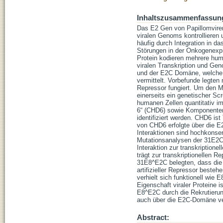
Inhaltszusammenfassun
Das E2 Gen von Papillomviren 
viralen Genoms kontrollieren
häufig durch Integration in da
Störungen in der Onkogenexpr
Protein kodieren mehrere hum
viralen Transkription und Ge
und der E2C Domäne, welche 
vermittelt. Vorbefunde legten
Repressor fungiert. Um den 
einerseits ein genetischer Sc
humanen Zellen quantitativ i
6“ (CHD6) sowie Komponenten 
identifiziert werden. CHD6 ist
von CHD6 erfolgte über die 
Interaktionen sind hochkonse
Mutationsanalysen der 31E2
Interaktion zur transkription
trägt zur transkriptionellen 
31E8^E2C belegten, dass die 
artifizieller Repressor bes
verhielt sich funktionell wi
Eigenschaft viraler Proteine 
E8^E2C durch die Rekrutierun
auch über die E2C-Domäne ver
Abstract: