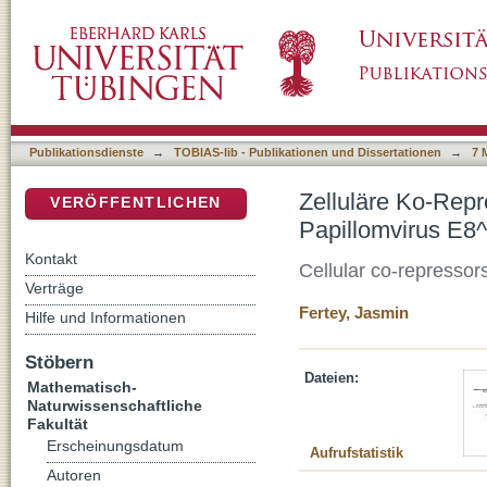
Zelluläre Ko-Repressoren als funktionelle I
DSpace Repositorium (Manakin basiert)
Publikationsdienste
→
TOBIAS-lib - Publikationen und Dissertationen
→
7 
Zelluläre Ko-Repr
VERÖFFENTLICHEN
Papillomvirus E8
Kontakt
Cellular co-repressor
Verträge
Fertey, Jasmin
Hilfe und Informationen
Stöbern
Dateien:
Mathematisch-
Naturwissenschaftliche
Fakultät
Erscheinungsdatum
Aufrufstatistik
Autoren