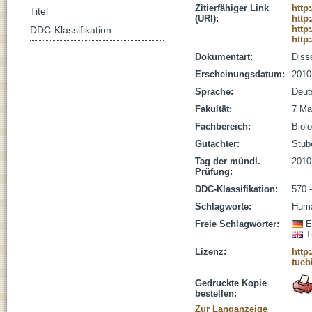
Zitierfähiger Link
http
Titel
(URI):
http
http
DDC-Klassifikation
http
Dokumentart:
Disse
Erscheinungsdatum:
2010
Sprache:
Deut
Fakultät:
7 Ma
Fachbereich:
Biolo
Gutachter:
Stub
Tag der mündl.
2010
Prüfung:
DDC-Klassifikation:
570 
Schlagworte:
Huma
Freie Schlagwörter:
E
T
Lizenz:
http
tueb
Gedruckte Kopie
bestellen:
Zur Langanzeige