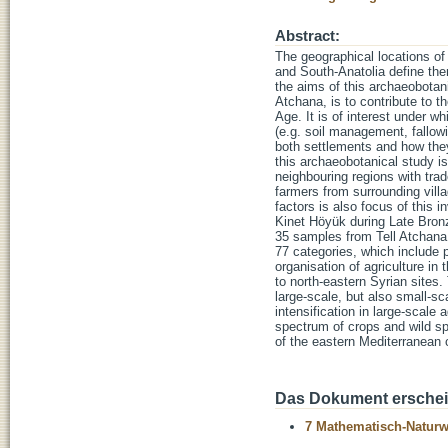
Abstract:
The geographical locations of
and South-Anatolia define the
the aims of this archaeobotan
Atchana, is to contribute to 
Age. It is of interest under w
(e.g. soil management, fallow
both settlements and how they
this archaeobotanical study i
neighbouring regions with trad
farmers from surrounding vill
factors is also focus of this i
Kinet Höyük during Late Bron
35 samples from Tell Atchana 
77 categories, which include p
organisation of agriculture in 
to north-eastern Syrian sites
large-scale, but also small-s
intensification in large-scale 
spectrum of crops and wild sp
of the eastern Mediterranean 
Das Dokument erschein
7 Mathematisch-Naturwi