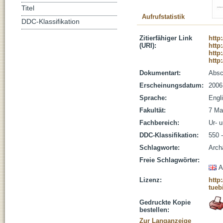
Titel
Aufrufstatistik
DDC-Klassifikation
Zitierfähiger Link
http
(URI):
http
http
http
Dokumentart:
Absc
Erscheinungsdatum:
2006
Sprache:
Engl
Fakultät:
7 Ma
Fachbereich:
Ur- 
DDC-Klassifikation:
550 
Schlagworte:
Arch
Freie Schlagwörter:
A
Lizenz:
http
tueb
Gedruckte Kopie
bestellen:
Zur Langanzeige