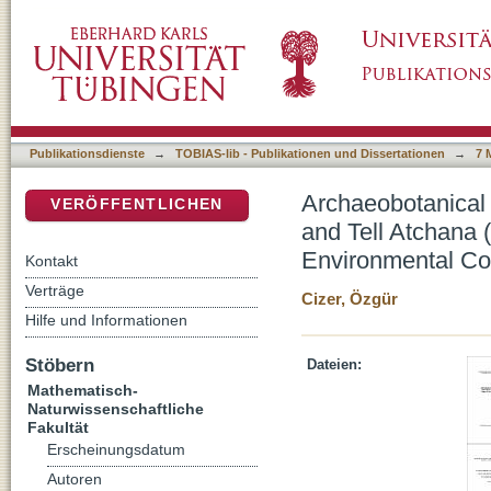
Archaeobotanical macro remains from Late B
DSpace Repositorium (Manakin basiert)
southern Turkey: Economical and Environmen
Publikationsdienste
→
TOBIAS-lib - Publikationen und Dissertationen
→
7 
Archaeobotanical
VERÖFFENTLICHEN
and Tell Atchana 
Environmental Co
Kontakt
Verträge
Cizer, Özgür
Hilfe und Informationen
Stöbern
Dateien:
Mathematisch-
Naturwissenschaftliche
Fakultät
Erscheinungsdatum
Autoren