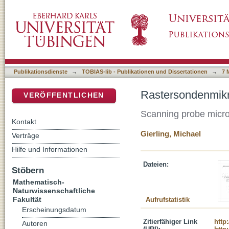
Rastersondenmikroskopie mit ultrakalten At
DSpace Repositorium (Manakin basiert)
Publikationsdienste
→
TOBIAS-lib - Publikationen und Dissertationen
→
7 
Rastersondenmikr
VERÖFFENTLICHEN
Scanning probe micro
Kontakt
Gierling, Michael
Verträge
Hilfe und Informationen
Dateien:
Stöbern
Mathematisch-
Naturwissenschaftliche
Fakultät
Aufrufstatistik
Erscheinungsdatum
Zitierfähiger Link
http
Autoren