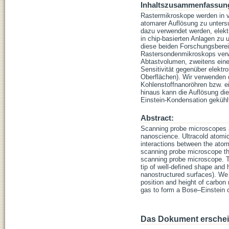
Inhaltszusammenfassun
Rastermikroskope werden in v
atomarer Auflösung zu unters
dazu verwendet werden, elek
in chip-basierten Anlagen zu
diese beiden Forschungsberei
Rastersondenmikroskops verwe
Abtastvolumen, zweitens eine 
Sensitivität gegenüber elektr
Oberflächen). Wir verwenden 
Kohlenstoffnanoröhren bzw. e
hinaus kann die Auflösung di
Einstein-Kondensation gekühlt
Abstract:
Scanning probe microscopes a
nanoscience. Ultracold atomic
interactions between the ato
scanning probe microscope tha
scanning probe microscope. T
tip of well-defined shape and 
nanostructured surfaces). We
position and height of carbon
gas to form a Bose–Einstein c
Das Dokument erschein