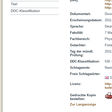
(URI):
http
http
Titel
http
DDC-Klassifikation
Dokumentart:
Disse
Erscheinungsdatum:
2011
Sprache:
Deut
Fakultät:
7 Ma
Fachbereich:
Phys
Gutachter:
Fortá
Tag der mündl.
2011
Prüfung:
DDC-Klassifikation:
530 
Schlagworte:
Rast
Freie Schlagwörter:
S
Lizenz:
http
tueb
Gedruckte Kopie
bestellen:
Zur Langanzeige