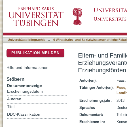
Eltern- und Familienbildung im Kindergarte
DSpace Repositorium (Manakin basiert)
sozialer Teilhabe und frühkindlicher Erziehu
Universitätsbibliographie
→
6 Wirtschafts- und Sozialwissenschaftliche Fakul
PUBLIKATION MELDEN
Eltern- und Famil
Erziehungsverantw
Hilfe und Informationen
Erziehungsförder
Stöbern
Autor(en):
Faas,
Dokumentanzeige
Tübinger Autor(en):
Faas,
Erscheinungsdatum
Landh
Autoren
Erscheinungsjahr:
2013
Titel
Sprache:
Deuts
DDC-Klassifikation
Dokumentart:
Teil e
Erschienen in:
Konse