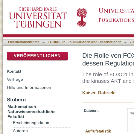
Die Rolle von FOXO1 im Glukokortikoid-induz
DSpace Repositorium (Manakin basiert)
Kinasen AKT und SGK1
Publikationsdienste
→
TOBIAS-lib - Publikationen und Dissertationen
→
7 
Die Rolle von FOX
VERÖFFENTLICHEN
dessen Regulatio
Kontakt
The role of FOXO1 in 
Verträge
the kinases AKT and
Hilfe und Informationen
Kaiser, Gabriele
Stöbern
Mathematisch-
Dateien:
Naturwissenschaftliche
Fakultät
Erscheinungsdatum
Autoren
Aufrufstatistik