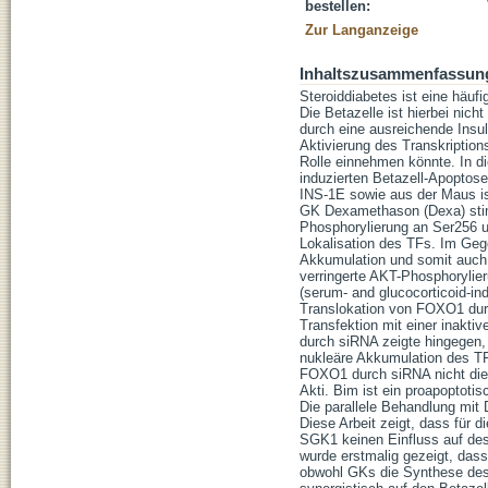
bestellen:
Zur Langanzeige
Inhaltszusammenfassun
Steroiddiabetes ist eine häu
Die Betazelle ist hierbei nic
durch eine ausreichende Insul
Aktivierung des Transkriptio
Rolle einnehmen könnte. In di
induzierten Betazell-Apoptose
INS-1E sowie aus der Maus is
GK Dexamethason (Dexa) stim
Phosphorylierung an Ser256 u
Lokalisation des TFs. Im Gege
Akkumulation und somit auch 
verringerte AKT-Phosphorylie
(serum- and glucocorticoid-in
Translokation von FOXO1 dur
Transfektion mit einer inakt
durch siRNA zeigte hingegen, 
nukleäre Akkumulation des TF
FOXO1 durch siRNA nicht die 
Akti. Bim ist ein proapoptotis
Die parallele Behandlung mit 
Diese Arbeit zeigt, dass für 
SGK1 keinen Einfluss auf des
wurde erstmalig gezeigt, dass
obwohl GKs die Synthese des