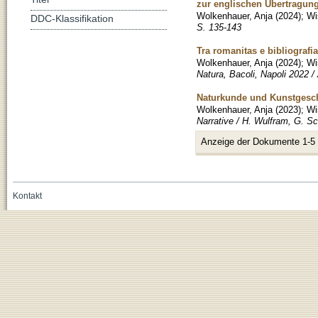
zur englischen Übertragun
Wolkenhauer, Anja
(
2024
)
;
Wi
DDC-Klassifikation
S. 135-143
Tra romanitas e bibliografia
Wolkenhauer, Anja
(
2024
)
;
Wi
Natura, Bacoli, Napoli 2022 / 
Naturkunde und Kunstgeschic
Wolkenhauer, Anja
(
2023
)
;
Wi
Narrative / H. Wulfram, G. Sch
Anzeige der Dokumente 1-5
Kontakt