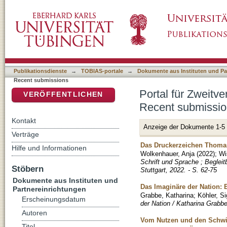
Recently added
DSpace Repositorium (Manakin basiert)
Publikationsdienste
→
TOBIAS-portale
→
Dokumente aus Instituten und Pa
Recent submissions
Portal für Zweitve
VERÖFFENTLICHEN
Recent submissi
Kontakt
Anzeige der Dokumente 1-5
Verträge
Das Druckerzeichen Thomas
Hilfe und Informationen
Wolkenhauer, Anja
(
2022
)
;
Wi
Schrift und Sprache ; Beglei
Stöbern
Stuttgart, 2022. - S. 62-75
Dokumente aus Instituten und
Das Imaginäre der Nation: 
Partnereinrichtungen
Grabbe, Katharina
;
Köhler, Si
Erscheinungsdatum
der Nation / Katharina Grabbe.
Autoren
Vom Nutzen und den Schwier
Titel