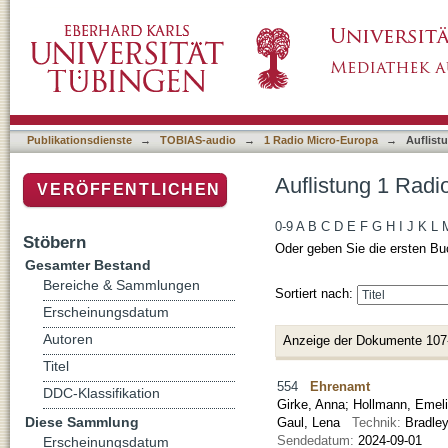
Auflistung 1 Radio Micro-Europa nach Titel
Publikationsdienste
→
TOBIAS-audio
→
1 Radio Micro-Europa
→
Auflist
Auflistung 1 Radi
VERÖFFENTLICHEN
0-9
A
B
C
D
E
F
G
H
I
J
K
L
Stöbern
Oder geben Sie die ersten Bu
Gesamter Bestand
Bereiche & Sammlungen
Sortiert nach:
Erscheinungsdatum
Autoren
Anzeige der Dokumente 107
Titel
554
Ehrenamt
DDC-Klassifikation
Girke, Anna
;
Hollmann, Emel
Diese Sammlung
Gaul, Lena
Technik:
Bradley
Sendedatum:
2024-09-01
Erscheinungsdatum