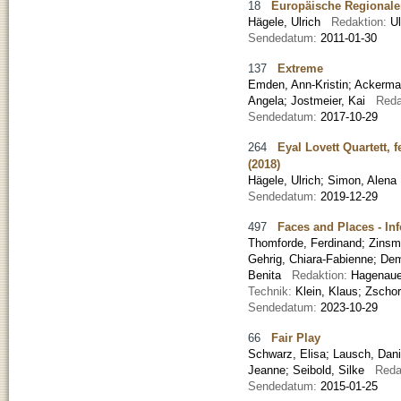
18
Europäische Regionale
Hägele, Ulrich
Redaktion:
U
Sendedatum:
2011-01-30
137
Extreme
Emden, Ann-Kristin
;
Ackerman
Angela
;
Jostmeier, Kai
Reda
Sendedatum:
2017-10-29
264
Eyal Lovett Quartett, 
(2018)
Hägele, Ulrich
;
Simon, Alena
Sendedatum:
2019-12-29
497
Faces and Places - Inf
Thomforde, Ferdinand
;
Zinsma
Gehrig, Chiara-Fabienne
;
Dem
Benita
Redaktion:
Hagenaue
Technik:
Klein, Klaus; Zscho
Sendedatum:
2023-10-29
66
Fair Play
Schwarz, Elisa
;
Lausch, Dani
Jeanne
;
Seibold, Silke
Reda
Sendedatum:
2015-01-25