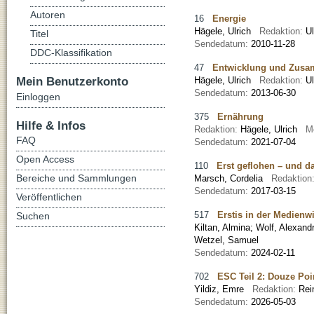
Autoren
16
Energie
Hägele, Ulrich
Redaktion:
U
Titel
Sendedatum:
2010-11-28
DDC-Klassifikation
47
Entwicklung und Zusa
Mein Benutzerkonto
Hägele, Ulrich
Redaktion:
U
Sendedatum:
2013-06-30
Einloggen
375
Ernährung
Hilfe & Infos
Redaktion:
Hägele, Ulrich
M
FAQ
Sendedatum:
2021-07-04
Open Access
110
Erst geflohen – und d
Bereiche und Sammlungen
Marsch, Cordelia
Redaktion
Sendedatum:
2017-03-15
Veröffentlichen
517
Erstis in der Medienw
Suchen
Kiltan, Almina
;
Wolf, Alexand
Wetzel, Samuel
Sendedatum:
2024-02-11
702
ESC Teil 2: Douze Poi
Yildiz, Emre
Redaktion:
Rei
Sendedatum:
2026-05-03