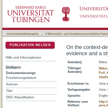
On the context-dependency of inequality aver
DSpace Repositorium (Manakin basiert)
Universitätsbibliographie
→
6 Wirtschafts- und Sozialwissenschaftliche Fakul
PUBLIKATION MELDEN
On the context-de
evidence and a st
Hilfe und Informationen
Autor(en):
Bäker
Stöbern
Tübinger
Bäker
Autor(en):
Dokumentanzeige
Pull, 
Stadle
Erscheinungsdatum
Erschienen in:
Jena e
Autoren
Verlagsangabe:
Jena: 
Titel
Sprache:
Englis
DDC-Klassifikation
Referenz zum
http:/
Volltext:
jena.