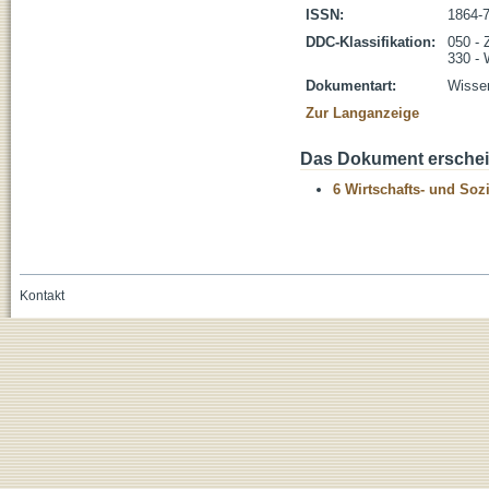
ISSN:
1864-
DDC-Klassifikation:
050 - 
330 - 
Dokumentart:
Wissen
Zur Langanzeige
Das Dokument erschein
6 Wirtschafts- und Soz
Kontakt