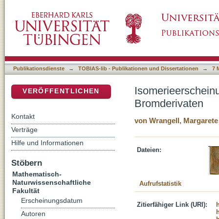
Isomerieerscheinungen beim Formylglutakon
DSpace Repositorium (Manakin basiert)
Publikationsdienste
→
TOBIAS-lib - Publikationen und Dissertationen
→
7 
Isomerieerschein
VERÖFFENTLICHEN
Bromderivaten
Kontakt
von Wrangell, Margarete
Verträge
Hilfe und Informationen
Dateien:
Stöbern
Mathematisch-
Naturwissenschaftliche
Aufrufstatistik
Fakultät
Erscheinungsdatum
Zitierfähiger Link (URI):
Autoren