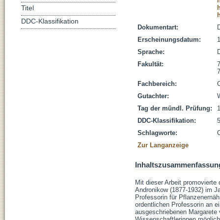
Titel
DDC-Klassifikation
Dokumentart:
D
Erscheinungsdatum:
Sprache:
Fakultät:
Fachbereich:
Gutachter:
W
Tag der mündl. Prüfung:
DDC-Klassifikation:
Schlagworte:
Zur Langanzeige
Inhaltszusammenfassun
Mit dieser Arbeit promovierte
Andronikow (1877-1932) im Ja
Professorin für Pflanzenernä
ordentlichen Professorin an
ausgeschriebenen Margarete vo
Wissenschaftlerinnen möglich, 