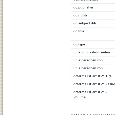
dc.publisher
dc.rights
dc.subject.ddc
dc.title
dc.type
utue.publikation.seiten
utue.personen.roh
utue.personen.roh
dcterms.isPartOf.ZSTitelI
dcterms.isPartOf.ZS-Issue
dcterms.isPartOf.ZS-
Volume