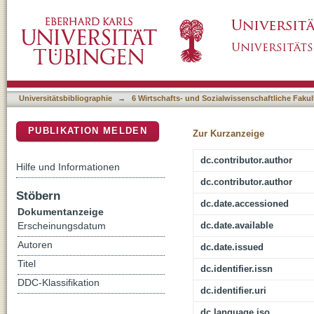
Bank financing with structured products : ho
DSpace Repositorium (Manakin basiert)
Universitätsbibliographie
→
6 Wirtschafts- und Sozialwissenschaftliche Fakul
PUBLIKATION MELDEN
Zur Kurzanzeige
dc.contributor.author
Hilfe und Informationen
dc.contributor.author
Stöbern
dc.date.accessioned
Dokumentanzeige
dc.date.available
Erscheinungsdatum
Autoren
dc.date.issued
Titel
dc.identifier.issn
DDC-Klassifikation
dc.identifier.uri
dc.language.iso