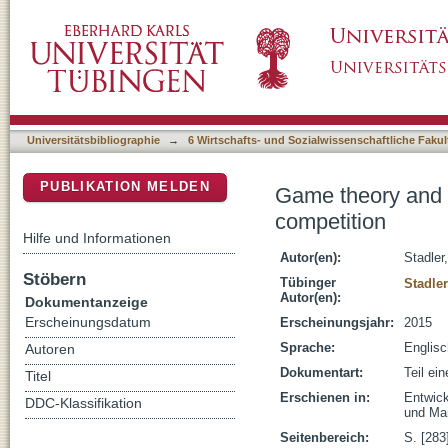
Game theory and industrial organization, dyn
DSpace Repositorium (Manakin basiert)
Universitätsbibliographie
→
6 Wirtschafts- und Sozialwissenschaftliche Fakul
PUBLIKATION MELDEN
Game theory and i
competition
Hilfe und Informationen
Autor(en):
Stadler
Stöbern
Tübinger
Stadle
Autor(en):
Dokumentanzeige
Erscheinungsdatum
Erscheinungsjahr:
2015
Sprache:
Englisc
Autoren
Dokumentart:
Teil ei
Titel
Erschienen in:
Entwick
DDC-Klassifikation
und Man
Seitenbereich:
S. [283