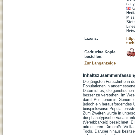
eas
G
Herit
Missi
Stati
Line
Netw
Lizenz:
http
tueb
Gedruckte Kopie
bestellen:
Zur Langanzeige
Inhaltszusammenfassun
Die jüngsten Fortschritte in
Populationen in angemessener
Daten ist es, die genetische
besser zu verstehen. Im Wes
damit Positionen im Genom zu
jedoch ein herausforderndes 
beispielsweise Populationsst
Zum Zweiten wurde in untersc
die phänotypische Varianz erk
(Vererbbarkeit) bezeichnet. E
adressieren. Die große Vielfa
Tools. Darüber hinaus besitze