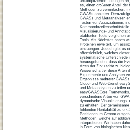
unkomplizierten Lösungen an, 
es, einen größeren Anteil der 
Methoden zu vereinfachen, in
GWASs anbieten. Demzufolge
GWASs und Metaanalysen entw
Testen von Assoziationen, in
Kommandozeilenschnittstelle z
Visualisierungs- und Annotat
etablierten Tools verglichen 
Tools. Als Nächstes haben wi
Proteinen erweitert, um assoz
einzuengen. Jedoch gibt es e
offensichtlich, welches diese
systematische Unterschiede in
herausgefunden, dass die Eval
Arten der Zirkularität zu biol
Wissenschaftler diese Arten 
Experimente und Analysen ve
Ergebnisse mehrerer GWASs kön
Cloud- und Web-Dienst easyG
und Metaanalysen zu teilen u
easyGWASCore Frameworks, ind
verschiedene Arten von GWAS
dynamische Visualisierungs- 
zu erhalten. Der gemeinsame 
fehlenden Heritabilität zu er
Positionen im Genom ausgeric
Methoden, welche auf additiv
interpretieren. Wir haben dah
in Form von biologischen Netz