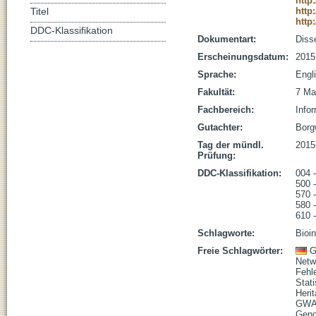
http
http
Titel
http
DDC-Klassifikation
Dokumentart:
Disse
Erscheinungsdatum:
2015
Sprache:
Engl
Fakultät:
7 Ma
Fachbereich:
Infor
Gutachter:
Borgw
Tag der mündl.
2015
Prüfung:
DDC-Klassifikation:
004 -
500 
570 
580 
610 
Schlagworte:
Bioi
Freie Schlagwörter:
G
Netw
Fehle
Stat
Herit
GW
Geno