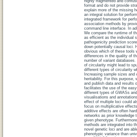
highly fragmented and confusi
format and do not provide stra
explain more of the missing he
an integral solution for per
integrated framework for per
association methods by provi
command line interface. In ad
We compare the runtime of the
as efficient as the individua
pathogenicity prediction scores
down potentially causal loci. 
obvious which of these tools 
differences in the quality of 
number of variant databases. W
of circularity might lead to sp
different types of circularity
Increasing sample sizes and c
heritability. For this purpos
and publish data and result
facilitates the use of the e
different types of GWASs and
visualisations and annotation
effect of multiple loci could a
focus on multiplicative effec
additive effects are often har
networks as prior knowledge t
given phenotype. Furthermore,
methods are integrated into 
novel genetic loci and are able
phenotypic variance than univa