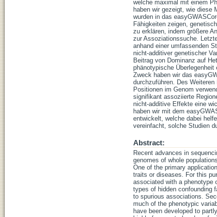
welche maximal mit einem Phä
haben wir gezeigt, wie diese 
wurden in das easyGWASCore 
Fähigkeiten zeigen, genetisch
zu erklären, indem größere An
zur Assoziationssuche. Letz
anhand einer umfassenden Stu
nicht-additiver genetischer V
Beitrag von Dominanz auf Heter
phänotypische Überlegenheit 
Zweck haben wir das easyGW
durchzuführen. Des Weiteren 
Positionen im Genom verwende
signifikant assoziierte Regio
nicht-additive Effekte eine w
haben wir mit dem easyGWAS
entwickelt, welche dabei helfe
vereinfacht, solche Studien 
Abstract:
Recent advances in sequencing
genomes of whole populations 
One of the primary applicatio
traits or diseases. For this 
associated with a phenotype o
types of hidden confounding f
to spurious associations. Seco
much of the phenotypic variab
have been developed to partly