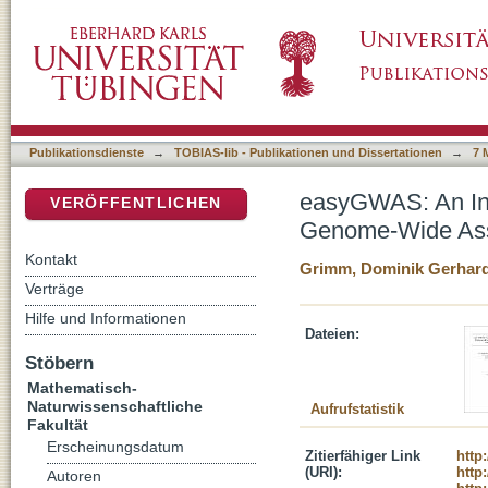
easyGWAS: An Integrated Computational F
DSpace Repositorium (Manakin basiert)
Studies
Publikationsdienste
→
TOBIAS-lib - Publikationen und Dissertationen
→
7 
easyGWAS: An Int
VERÖFFENTLICHEN
Genome-Wide Ass
Kontakt
Grimm, Dominik Gerhar
Verträge
Hilfe und Informationen
Dateien:
Stöbern
Mathematisch-
Naturwissenschaftliche
Aufrufstatistik
Fakultät
Erscheinungsdatum
Zitierfähiger Link
http
(URI):
http
Autoren