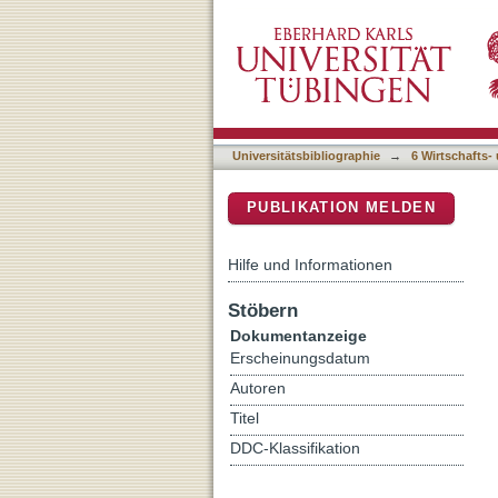
Differenzierte Hausaufga
DSpace Repositorium (Manakin b
Universitätsbibliographie
→
6 Wirtschafts-
PUBLIKATION MELDEN
Hilfe und Informationen
Stöbern
Dokumentanzeige
Erscheinungsdatum
Autoren
Titel
DDC-Klassifikation