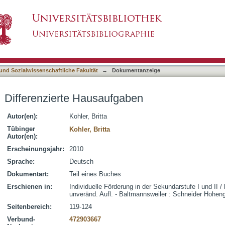
ben
asiert)
 und Sozialwissenschaftliche Fakultät
→
Dokumentanzeige
Differenzierte Hausaufgaben
Autor(en):
Kohler, Britta
Tübinger
Kohler, Britta
Autor(en):
Erscheinungsjahr:
2010
Sprache:
Deutsch
Dokumentart:
Teil eines Buches
Erschienen in:
Individuelle Förderung in der Sekundarstufe I und II / 
unveränd. Aufl. - Baltmannsweiler : Schneider Hohen
Seitenbereich:
119-124
Verbund-
472903667