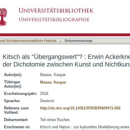
t"? : Erwin Ackerknecht und die Auflösung der
asiert)
 und Sozialwissenschaftliche Fakultät
→
Dokumentanzeige
Kitsch als "Übergangswert"? : Erwin Ackerkn
der Dichotomie zwischen Kunst und Nichtkun
Autor(en):
Maase, Kaspar
Tübinger
Maase, Kaspar
Autor(en):
Erscheinungsjahr:
2016
Sprache:
Deutsch
Referenz zum
http://dx.doi.org/10.14361/9783839429471-002
Volltext:
Dokumentart:
Teil eines Buches
Erschienen in:
Kitsch und Nation : zur kulturellen Modellierung eines