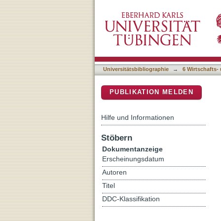
Kitsch als "Übergangswer
DSpace Repositorium (Manakin b
Kunst und Nichtkunst
Universitätsbibliographie
→
6 Wirtschafts-
PUBLIKATION MELDEN
Hilfe und Informationen
Stöbern
Dokumentanzeige
Erscheinungsdatum
Autoren
Titel
DDC-Klassifikation