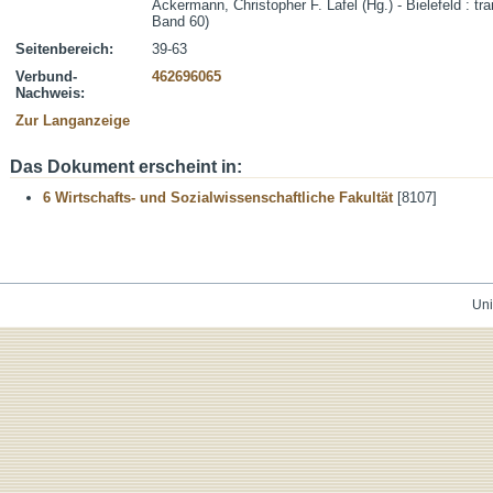
Ackermann, Christopher F. Lafel (Hg.) - Bielefeld : tra
Band 60)
Seitenbereich:
39-63
Verbund-
462696065
Nachweis:
Zur Langanzeige
Das Dokument erscheint in:
6 Wirtschafts- und Sozialwissenschaftliche Fakultät
[8107]
Uni