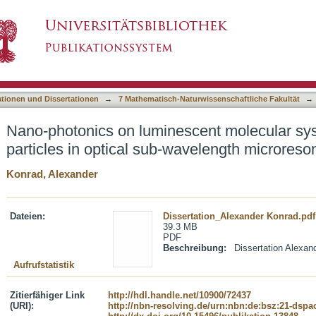
cent molecular systems and metal particles in
asiert)
ationen und Dissertationen
→
7 Mathematisch-Naturwissenschaftliche Fakultät
→
Nano-photonics on luminescent molecular sy
particles in optical sub-wavelength microreso
Konrad, Alexander
Dateien:
Dissertation_Alexander Konrad.pdf
39.3 MB
PDF
Beschreibung:
Dissertation Alexand
Aufrufstatistik
Zitierfähiger Link
http://hdl.handle.net/10900/72437
(URI):
http://nbn-resolving.de/urn:nbn:de:bsz:21-dspa