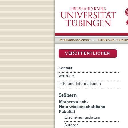
Nano-photonics on lumines
DSpace Repositorium (Manakin b
microresonators
Publikationsdienste
→
TOBIAS-lib - Publik
VERÖFFENTLICHEN
Kontakt
Verträge
Hilfe und Informationen
Stöbern
Mathematisch-
Naturwissenschaftliche
Fakultät
Erscheinungsdatum
Autoren