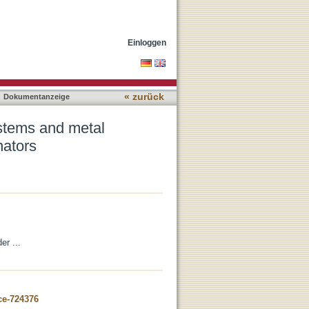
 optical sub-wavelength
Einloggen
« zurück
Dokumentanzeige
stems and metal
nators
er ...
ce-724376