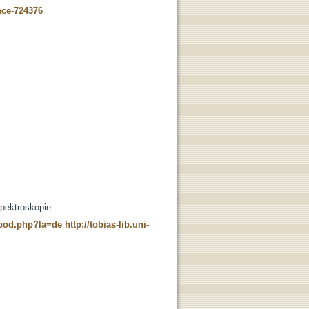
ace-724376
Spektroskopie
t_pod.php?la=de
http://tobias-lib.uni-