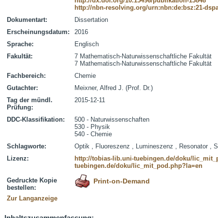
http://dx.doi.org/10.15496/publikation-13848
http://nbn-resolving.org/urn:nbn:de:bsz:21-dsp
Dokumentart:
Dissertation
Erscheinungsdatum:
2016
Sprache:
Englisch
Fakultät:
7 Mathematisch-Naturwissenschaftliche Fakultät
7 Mathematisch-Naturwissenschaftliche Fakultät
Fachbereich:
Chemie
Gutachter:
Meixner, Alfred J. (Prof. Dr.)
Tag der mündl.
2015-12-11
Prüfung:
DDC-Klassifikation:
500 - Naturwissenschaften
530 - Physik
540 - Chemie
Schlagworte:
Optik , Fluoreszenz , Lumineszenz , Resonator , 
Lizenz:
http://tobias-lib.uni-tuebingen.de/doku/lic_mi
tuebingen.de/doku/lic_mit_pod.php?la=en
Gedruckte Kopie
Print-on-Demand
bestellen:
Zur Langanzeige