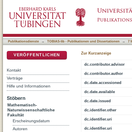
Identification and characterization of the ge
DSpace Repositorium (Manakin basiert)
the small intestine
Publikationsdienste
→
TOBIAS-lib - Publikationen und Dissertationen
→
7 
Zur Kurzanzeige
VERÖFFENTLICHEN
dc.contributor.advisor
Kontakt
dc.contributor.author
Verträge
dc.date.accessioned
Hilfe und Informationen
dc.date.available
Stöbern
dc.date.issued
Mathematisch-
Naturwissenschaftliche
dc.identifier.other
Fakultät
dc.identifier.uri
Erscheinungsdatum
dc.identifier.uri
Autoren