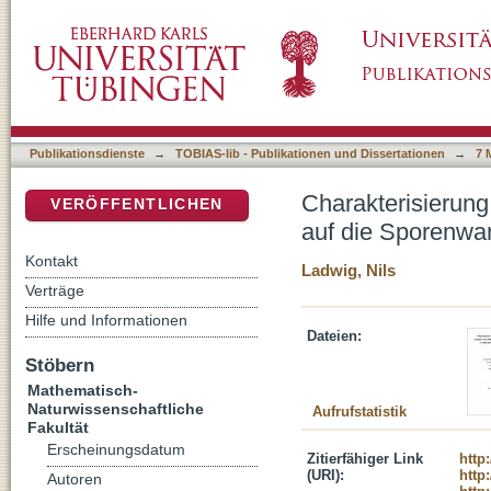
Charakterisierung des Genclusters pkaH-pka
DSpace Repositorium (Manakin basiert)
Sporenwandsynthese in Streptomyces coelic
Publikationsdienste
→
TOBIAS-lib - Publikationen und Dissertationen
→
7 
Charakterisierun
VERÖFFENTLICHEN
auf die Sporenwa
Kontakt
Ladwig, Nils
Verträge
Hilfe und Informationen
Dateien:
Stöbern
Mathematisch-
Naturwissenschaftliche
Aufrufstatistik
Fakultät
Erscheinungsdatum
Zitierfähiger Link
http
(URI):
http
Autoren