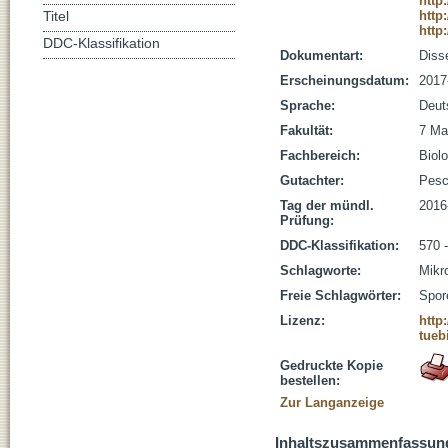
http
http
Titel
http
DDC-Klassifikation
Dokumentart:
Disse
Erscheinungsdatum:
2017
Sprache:
Deut
Fakultät:
7 Ma
Fachbereich:
Biolo
Gutachter:
Pesch
Tag der mündl.
2016
Prüfung:
DDC-Klassifikation:
570 
Schlagworte:
Mikr
Freie Schlagwörter:
Spor
Lizenz:
http
tueb
Gedruckte Kopie
bestellen:
Zur Langanzeige
Inhaltszusammenfassun