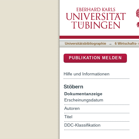
The dynamic interplay betw
DSpace Repositorium (Manakin b
and artist characteristics
Universitätsbibliographie
→
6 Wirtschafts-
PUBLIKATION MELDEN
Hilfe und Informationen
Stöbern
Dokumentanzeige
Erscheinungsdatum
Autoren
Titel
DDC-Klassifikation