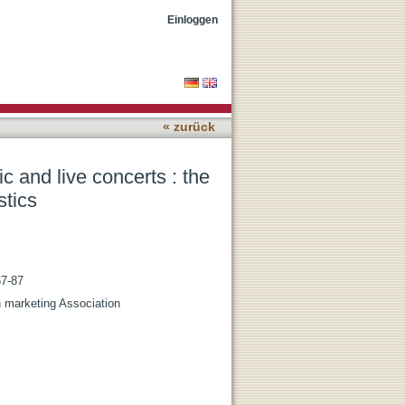
e of piracy, unbundling
Einloggen
« zurück
 and live concerts : the
stics
67-87
n marketing Association