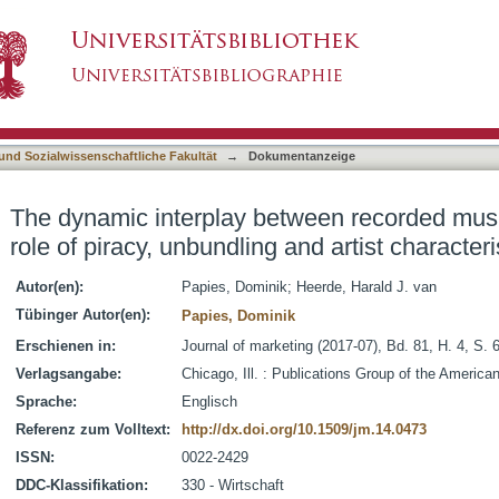
een recorded music and live concerts : the rol
asiert)
 und Sozialwissenschaftliche Fakultät
→
Dokumentanzeige
The dynamic interplay between recorded music
role of piracy, unbundling and artist characteri
Autor(en):
Papies, Dominik
;
Heerde, Harald J. van
Tübinger Autor(en):
Papies, Dominik
Erschienen in:
Journal of marketing (2017-07), Bd. 81, H. 4, S. 
Verlagsangabe:
Chicago, Ill. : Publications Group of the America
Sprache:
Englisch
Referenz zum Volltext:
http://dx.doi.org/10.1509/jm.14.0473
ISSN:
0022-2429
DDC-Klassifikation:
330 - Wirtschaft