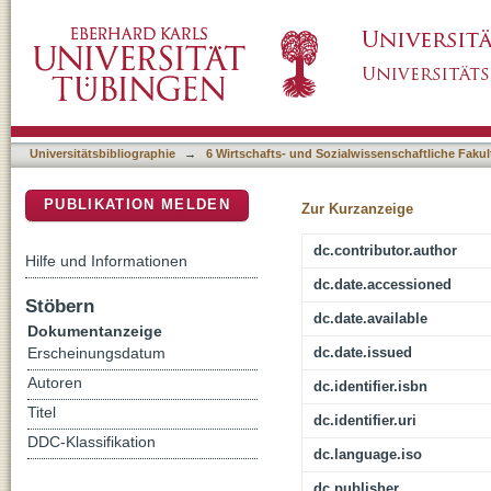
Analyse von Lehr-, Lernprozessen
DSpace Repositorium (Manakin basiert)
Universitätsbibliographie
→
6 Wirtschafts- und Sozialwissenschaftliche Fakul
PUBLIKATION MELDEN
Zur Kurzanzeige
dc.contributor.author
Hilfe und Informationen
dc.date.accessioned
Stöbern
dc.date.available
Dokumentanzeige
dc.date.issued
Erscheinungsdatum
Autoren
dc.identifier.isbn
Titel
dc.identifier.uri
DDC-Klassifikation
dc.language.iso
dc.publisher