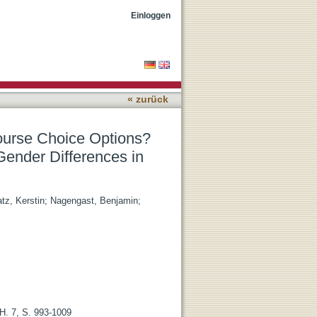
ts of Obligatory
Einloggen
« zurück
ourse Choice Options?
Gender Differences in
tz, Kerstin
;
Nagengast, Benjamin
;
H. 7, S. 993-1009