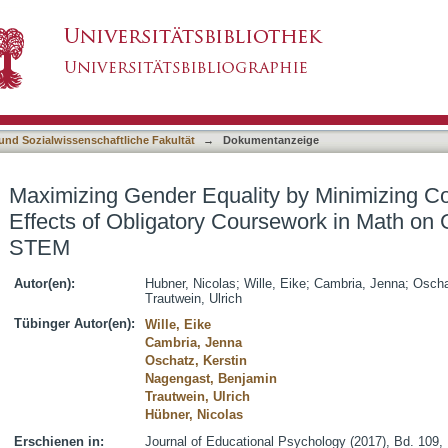
ty by Minimizing Course Choice Options? Effec
asiert)
ender Differences in STEM
 und Sozialwissenschaftliche Fakultät
→
Dokumentanzeige
Maximizing Gender Equality by Minimizing C
Effects of Obligatory Coursework in Math on 
STEM
Autor(en):
Hubner, Nicolas
;
Wille, Eike
;
Cambria, Jenna
;
Oscha
Trautwein, Ulrich
Tübinger Autor(en):
Wille, Eike
Cambria, Jenna
Oschatz, Kerstin
Nagengast, Benjamin
Trautwein, Ulrich
Hübner, Nicolas
Erschienen in:
Journal of Educational Psychology (2017), Bd. 109, 