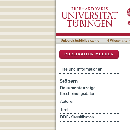
Maximizing Gender Equali
DSpace Repositorium (Manakin b
Coursework in Math on G
Universitätsbibliographie
→
6 Wirtschafts-
PUBLIKATION MELDEN
Hilfe und Informationen
Stöbern
Dokumentanzeige
Erscheinungsdatum
Autoren
Titel
DDC-Klassifikation