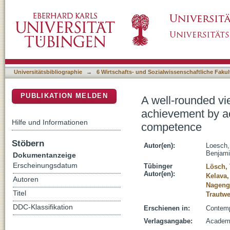
A well-rounded view: Using an interpersonal
DSpace Repositorium (Manakin basiert)
concept and peer ratings of competence
Universitätsbibliographie
→
6 Wirtschafts- und Sozialwissenschaftliche Fakul
PUBLIKATION MELDEN
A well-rounded vi
achievement by ac
Hilfe und Informationen
competence
Stöbern
Autor(en):
Loesch
Benjam
Dokumentanzeige
Erscheinungsdatum
Tübinger
Lösch,
Autor(en):
Kelava,
Autoren
Nageng
Titel
Trautwe
DDC-Klassifikation
Erschienen in:
Contemp
Verlagsangabe:
Academi