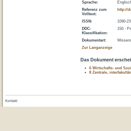
Sprache:
Englisc
Referenz zum
http://
Volltext:
ISSN:
1090-23
DDC-
150 - P
Klassifikation:
Dokumentart:
Wissensc
Zur Langanzeige
Das Dokument erschein
6 Wirtschafts- und Soz
8 Zentrale, interfakult
Kontakt