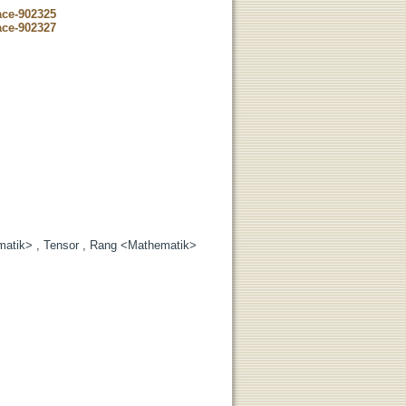
ace-902325
ace-902327
ematik> , Tensor , Rang <Mathematik>