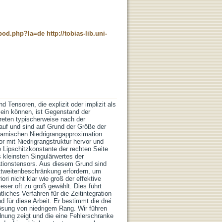
t_pod.php?la=de
http://tobias-lib.uni-
 Tensoren, die explizit oder implizit als
sein können, ist Gegenstand der
treten typischerweise nach der
g auf und sind auf Grund der Größe der
ynamischen Niedrigrangapproximation
or mit Niedrigrangstruktur hervor und
 Lipschitzkonstante der rechten Seite
s kleinsten Singulärwertes der
tionstensors. Aus diesem Grund sind
ittweitenbeschränkung erfordern, um
ri nicht klar wie groß der effektive
eser oft zu groß gewählt. Dies führt
liches Verfahren für die Zeitintegration
 für diese Arbeit. Er bestimmt die drei
ösung von niedrigem Rang. Wir führen
dnung zeigt und die eine Fehlerschranke