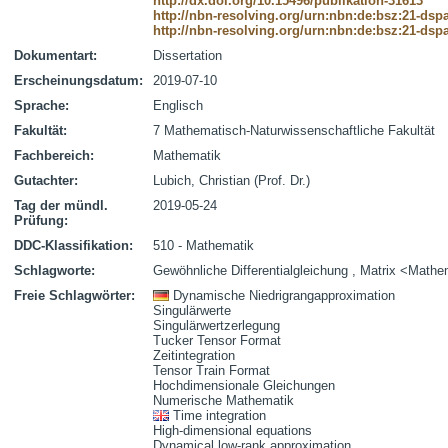
http://dx.doi.org/10.15496/publikation-31613
http://nbn-resolving.org/urn:nbn:de:bsz:21-dsp
http://nbn-resolving.org/urn:nbn:de:bsz:21-dsp
Dokumentart:
Dissertation
Erscheinungsdatum:
2019-07-10
Sprache:
Englisch
Fakultät:
7 Mathematisch-Naturwissenschaftliche Fakultät
Fachbereich:
Mathematik
Gutachter:
Lubich, Christian (Prof. Dr.)
Tag der mündl.
2019-05-24
Prüfung:
DDC-Klassifikation:
510 - Mathematik
Schlagworte:
Gewöhnliche Differentialgleichung , Matrix <Math
Freie Schlagwörter:
Dynamische Niedrigrangapproximation
Singulärwerte
Singulärwertzerlegung
Tucker Tensor Format
Zeitintegration
Tensor Train Format
Hochdimensionale Gleichungen
Numerische Mathematik
Time integration
High-dimensional equations
Dynamical low-rank approximation