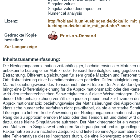
Singular values
Singular value decomposition
Numerical analysis
Lizenz:
http://tobias-lib.uni-tuebingen.de/doku/lic_mi
tuebingen.de/doku/lic_mit_pod.php?la=en
Gedruckte Kopie
Print-on-Demand
bestellen:
Zur Langanzeige
Inhaltszusammenfassung:
Die Niedrigrangapproximation zeitabhängiger, hochdimensionaler Matrizen und
unbekannte Lösung einer Matrix- oder Tensordifferentialgleichung gegeben 
Betrachtung. Differentialgleichungen für sehr große Matrizen und Tensoren 
Ortsdiskretisierung einer hochdimensionalen partiellen Differentialgleichun
Matrix beziehungsweise des Tensors nicht direkt lösbar. Der Ansatz der d
bringt eine Differentialgleichung für die Approximationsmatrix oder den -tens
wirkt den rechentechnischen Schwierigkeiten auf diese Weise entgegen. Die
dieser Differentialgleichung verhält sich jedoch proportional zur Inversen de
Approximationsmatrix beziehungsweise der Matrizisierungen des Approxima
klassische numerische Verfahren nicht praktikabel, da sie eine starke Schr
Lösungen zu liefern. In der Anwendung der Niedrigrangapproximation ist a prio
Rang der zu approximierenden Matrix oder des Tensors ist und daher wird di
dazu, dass kleine Singulärwerte auftreten. Der Matrixintegrator ist ein wesent
von Matrizen im Singulärwert zerlegten Niedrigrangformat und ist grundlegend
Faktormatrizen zum nächsten Zeitpunkt und liefert so eine Approximationsl
eine Fehleranalyse dieses Integrators durch, die eine Konvergenz erster Or