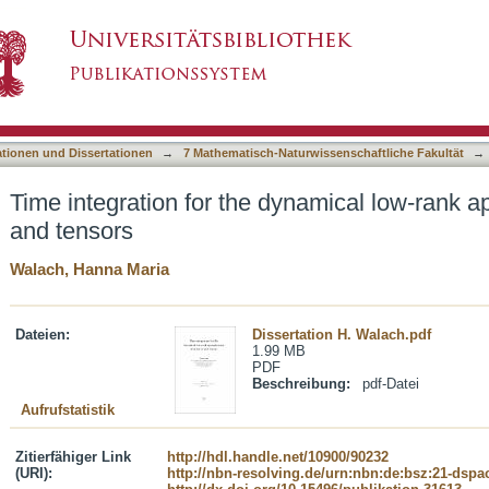
dynamical low-rank approximation of matrices an
asiert)
ationen und Dissertationen
→
7 Mathematisch-Naturwissenschaftliche Fakultät
→
Time integration for the dynamical low-rank a
and tensors
Walach, Hanna Maria
Dateien:
Dissertation H. Walach.pdf
1.99 MB
PDF
Beschreibung:
pdf-Datei
Aufrufstatistik
Zitierfähiger Link
http://hdl.handle.net/10900/90232
(URI):
http://nbn-resolving.de/urn:nbn:de:bsz:21-dspa