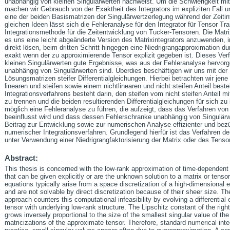
unabhängig von kleinen Singulärwerten nachweist. Um die Schwierigkeit mi
machen wir Gebrauch von der Exaktheit des Integrators im expliziten Fall 
eine der beiden Basismatrizen der Singulärwertzerlegung während der Zeitint
gleichen Ideen lässt sich die Fehleranalyse für den Integrator für Tensor Tr
Integrationsmethode für die Zeitentwicklung von Tucker-Tensoren. Die Matr
es uns eine leicht abgeänderte Version des Matrixintegrators anzuwenden, in
direkt lösen, beim dritten Schritt hingegen eine Niedrigrangapproximation du
exakt wenn der zu approximierende Tensor explizit gegeben ist. Dieses Verfa
kleinen Singulärwerten gute Ergebnisse, was aus der Fehleranalyse hervorg
unabhängig von Singulärwerten sind. Überdies beschäftigen wir uns mit der
Lösungsmatrizen steifer Differentialgleichungen. Hierbei betrachten wir jene
linearen und steifen sowie einem nichtlinearen und nicht steifen Anteil bes
Integrationsverfahrens besteht darin, den steifen vom nicht steifen Anteil mit
zu trennen und die beiden resultierenden Differentialgleichungen für sich zu 
möglich eine Fehleranalyse zu führen, die aufzeigt, dass das Verfahren von
beeinflusst wird und dass dessen Fehlerschranke unabhängig von Singulärwert
Beitrag zur Entwicklung sowie zur numerischen Analyse effizienter und bezü
numerischer Integrationsverfahren. Grundlegend hierfür ist das Verfahren 
unter Verwendung einer Niedrigrangfaktorisierung der Matrix oder des Tenso
Abstract:
This thesis is concerned with the low-rank approximation of time-dependent
that can be given explicitly or are the unknown solution to a matrix or tensor 
equations typically arise from a space discretization of a high-dimensional ev
and are not solvable by direct discretization because of their sheer size. 
approach counters this computational infeasibility by evolving a differential
tensor with underlying low-rank structure. The Lipschitz constant of the right
grows inversely proportional to the size of the smallest singular value of th
matricizations of the approximate tensor. Therefore, standard numerical integr