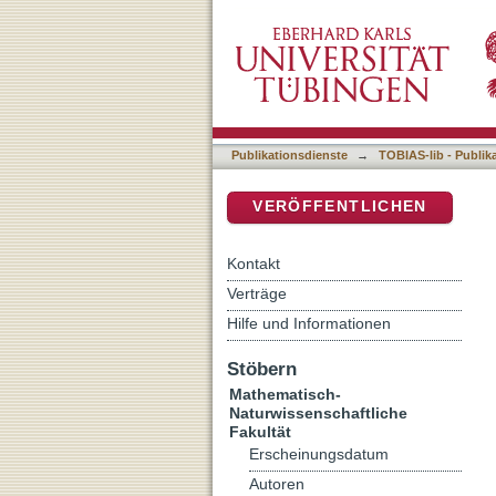
Time integration for the 
DSpace Repositorium (Manakin b
Publikationsdienste
→
TOBIAS-lib - Publik
VERÖFFENTLICHEN
Kontakt
Verträge
Hilfe und Informationen
Stöbern
Mathematisch-
Naturwissenschaftliche
Fakultät
Erscheinungsdatum
Autoren