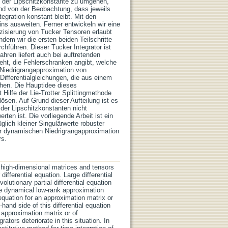
t der Lipschitzkonstante zu umgehen,
und von der Beobachtung, dass jeweils
egration konstant bleibt. Mit den
ains ausweiten. Ferner entwickeln wir eine
izisierung von Tucker Tensoren erlaubt
dem wir die ersten beiden Teilschritte
rchführen. Dieser Tucker Integrator ist
hren liefert auch bei auftretenden
eht, die Fehlerschranken angibt, welche
 Niedrigrangapproximation von
 Differentialgleichungen, die aus einem
tehen. Die Hauptidee dieses
 Hilfe der Lie-Trotter Splittingmethode
lösen. Auf Grund dieser Aufteilung ist es
 der Lipschitzkonstanten nicht
en ist. Die vorliegende Arbeit ist ein
glich kleiner Singulärwerte robuster
der dynamischen Niedrigrangapproximation
rs.
 high-dimensional matrices and tensors
differential equation. Large differential
olutionary partial differential equation
The dynamical low-rank approximation
 equation for an approximation matrix or
-hand side of this differential equation
e approximation matrix or of
ators deteriorate in this situation. In