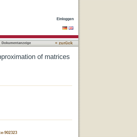
d tensors
Einloggen
« zurück
Dokumentanzeige
pproximation of matrices
ce-902323