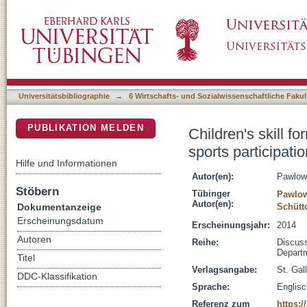
Children's skill formation in less developed co
DSpace Repositorium (Manakin basiert)
Universitätsbibliographie
→
6 Wirtschafts- und Sozialwissenschaftliche Fakul
PUBLIKATION MELDEN
Children's skill f
sports participatio
Hilfe und Informationen
Autor(en):
Pawlow
Stöbern
Tübinger
Pawlow
Autor(en):
Dokumentanzeige
Schütto
Erscheinungsdatum
Erscheinungsjahr:
2014
Autoren
Reihe:
Discuss
Departm
Titel
Verlagsangabe:
St. Gal
DDC-Klassifikation
Sprache:
Englisc
Referenz zum
https: