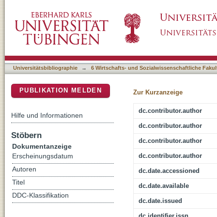
Putting a speech training program into practi
DSpace Repositorium (Manakin basiert)
school children's public speaking skills and l
Universitätsbibliographie
→
6 Wirtschafts- und Sozialwissenschaftliche Fakul
PUBLIKATION MELDEN
Zur Kurzanzeige
dc.contributor.author
Hilfe und Informationen
dc.contributor.author
Stöbern
dc.contributor.author
Dokumentanzeige
dc.contributor.author
Erscheinungsdatum
Autoren
dc.date.accessioned
Titel
dc.date.available
DDC-Klassifikation
dc.date.issued
dc.identifier.issn