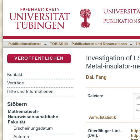
Investigation of LSPR and Raman Sensing Sens
DSpace Repositorium (Manakin basiert)
Cavity Arrays
Publikationsdienste
→
TOBIAS-lib - Publikationen und Dissertationen
→
7 
Investigation of 
VERÖFFENTLICHEN
Metal-insulator-m
Kontakt
Dai, Fang
Verträge
Hilfe und Informationen
Dateien:
Stöbern
Mathematisch-
Naturwissenschaftliche
Aufrufstatistik
Fakultät
Erscheinungsdatum
Zitierfähiger Link
http
(URI):
http
Autoren