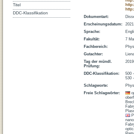
http
http
Titel
http
DDC-Klassifikation
Dokumentart:
Disse
Erscheinungsdatum:
2021
Sprache:
Engl
Fakultät:
7 Ma
Fachbereich:
Phys
Gutachter:
Liena
Tag der mündl.
2019
Prüfung:
DDC-Klassifikation:
500 
530 
Schlagworte:
Phys
Freie Schlagwörter:
o
ober
Brec
Fabr
Plas
P
nano
Fabr
optic
Rama