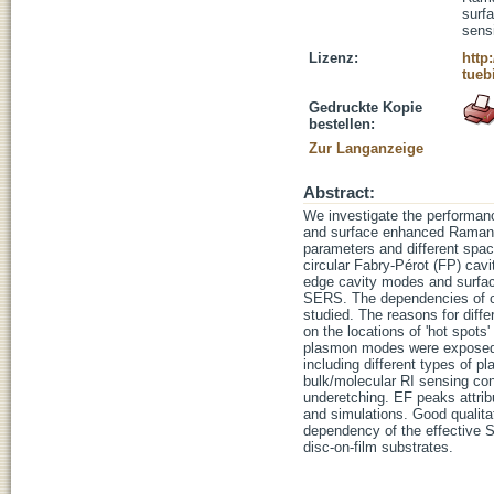
surf
sens
Lizenz:
http
tueb
Gedruckte Kopie
bestellen:
Zur Langanzeige
Abstract:
We investigate the performance
and surface enhanced Raman sc
parameters and different spac
circular Fabry-Pérot (FP) cav
edge cavity modes and surface
SERS. The dependencies of cav
studied. The reasons for diffe
on the locations of 'hot spots
plasmon modes were exposed b
including different types of 
bulk/molecular RI sensing co
underetching. EF peaks attrib
and simulations. Good qualita
dependency of the effective S
disc-on-film substrates.