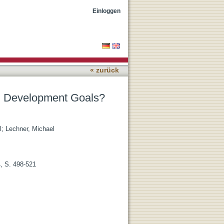
ence From Children in
Einloggen
« zurück
um Development Goals?
l
;
Lechner, Michael
4, S. 498-521