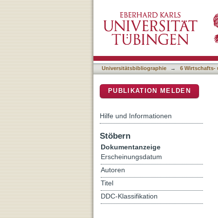
Can Sport Really Help to
DSpace Repositorium (Manakin b
Peru
Universitätsbibliographie
→
6 Wirtschafts-
PUBLIKATION MELDEN
Hilfe und Informationen
Stöbern
Dokumentanzeige
Erscheinungsdatum
Autoren
Titel
DDC-Klassifikation