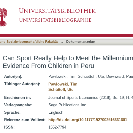
 Meet the Millennium Development Goals? Evid
asiert)
 und Sozialwissenschaftliche Fakultät
→
Dokumentanzeige
Can Sport Really Help to Meet the Millenni
Evidence From Children in Peru
Autor(en):
Pawlowski, Tim
;
Schuettoff, Ute
;
Downward, Pau
Tübinger Autor(en):
Pawlowski, Tim
Schüttoff, Ute
Erschienen in:
Journal of Sports Economics (2018), Bd. 19, H. 
Verlagsangabe:
Sage Publications Inc
Sprache:
Englisch
Referenz zum Volltext:
http://dx.doi.org/10.1177/1527002516661601
ISSN:
1552-7794