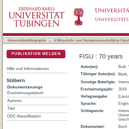
FISU : 70 years
DSpace Repositorium (Manakin basiert)
Universitätsbibliographie
→
6 Wirtschafts- und Sozialwissenschaftliche Fakul
PUBLIKATION MELDEN
FISU : 70 years
Autor(en):
Burk, 
Hilfe und Informationen
Tübinger Autor(en):
Burk,
Stöbern
Sonstige Beteiligte:
Intern
Dokumentanzeige
Erscheinungsjahr:
2019
Erscheinungsdatum
Verlagsangabe:
[Laus
Autoren
Sprache:
Engli
Titel
Schlagworte:
Intern
Unive
DDC-Klassifikation
Gesch
Dokumentart:
Buch