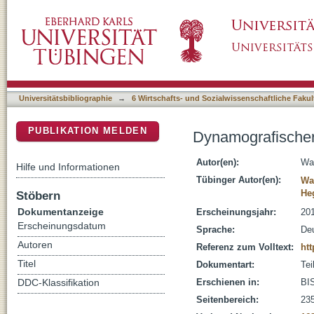
Dynamografischer Messplatz zur Tiefstart-L
DSpace Repositorium (Manakin basiert)
Universitätsbibliographie
→
6 Wirtschafts- und Sozialwissenschaftliche Fakul
PUBLIKATION MELDEN
Dynamografischer 
Autor(en):
Wan
Hilfe und Informationen
Tübinger Autor(en):
Wa
He
Stöbern
Dokumentanzeige
Erscheinungsjahr:
20
Erscheinungsdatum
Sprache:
De
Autoren
Referenz zum Volltext:
htt
Titel
Dokumentart:
Tei
Erschienen in:
BIS
DDC-Klassifikation
Seitenbereich:
23