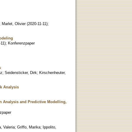
;
Marlet, Olivier
(
2020-11-11
)
;
odeling
-11
)
;
Konferenzpaper
s
nz
;
Seidensticker, Dirk
;
Kirschenheuter,
rk Analysis
n Analysis and Predictive Modelling,
zpaper
a, Valeria
;
Griffo, Marika
;
Ippolito,