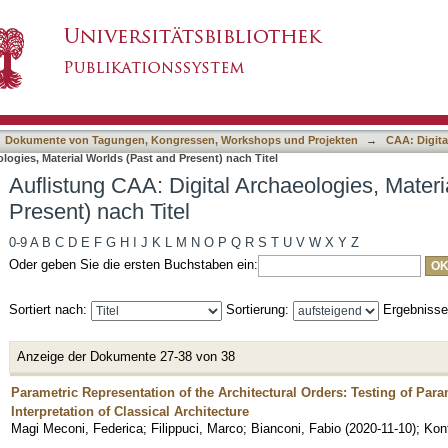
rchaeologies, Material Worlds (Past and Present
asiert)
Dokumente von Tagungen, Kongressen, Workshops und Projekten
→
CAA: Digita
logies, Material Worlds (Past and Present) nach Titel
Auflistung CAA: Digital Archaeologies, Mater
Present) nach Titel
0-9
A
B
C
D
E
F
G
H
I
J
K
L
M
N
O
P
Q
R
S
T
U
V
W
X
Y
Z
Oder geben Sie die ersten Buchstaben ein:
Sortiert nach:
Sortierung:
Ergebniss
Anzeige der Dokumente 27-38 von 38
Parametric Representation of the Architectural Orders: Testing of Par
Interpretation of Classical Architecture
Magi Meconi, Federica
;
Filippuci, Marco
;
Bianconi, Fabio
(
2020-11-10
)
;
Kon