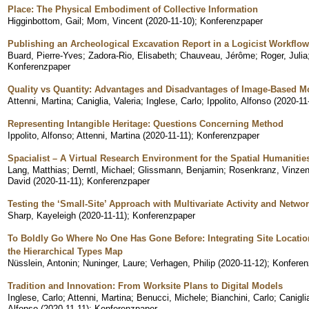
Place: The Physical Embodiment of Collective Information
Higginbottom, Gail
;
Mom, Vincent
(
2020-11-10
)
;
Konferenzpaper
Publishing an Archeological Excavation Report in a Logicist Workflow
Buard, Pierre-Yves
;
Zadora-Rio, Elisabeth
;
Chauveau, Jérôme
;
Roger, Julia
Konferenzpaper
Quality vs Quantity: Advantages and Disadvantages of Image-Based M
Attenni, Martina
;
Caniglia, Valeria
;
Inglese, Carlo
;
Ippolito, Alfonso
(
2020-11
Representing Intangible Heritage: Questions Concerning Method
Ippolito, Alfonso
;
Attenni, Martina
(
2020-11-11
)
;
Konferenzpaper
Spacialist – A Virtual Research Environment for the Spatial Humanitie
Lang, Matthias
;
Derntl, Michael
;
Glissmann, Benjamin
;
Rosenkranz, Vinze
David
(
2020-11-11
)
;
Konferenzpaper
Testing the ‘Small-Site’ Approach with Multivariate Activity and Netwo
Sharp, Kayeleigh
(
2020-11-11
)
;
Konferenzpaper
To Boldly Go Where No One Has Gone Before: Integrating Site Locatio
the Hierarchical Types Map
Nüsslein, Antonin
;
Nuninger, Laure
;
Verhagen, Philip
(
2020-11-12
)
;
Konferen
Tradition and Innovation: From Worksite Plans to Digital Models
Inglese, Carlo
;
Attenni, Martina
;
Benucci, Michele
;
Bianchini, Carlo
;
Canigli
Alfonso
(
2020-11-11
)
;
Konferenzpaper