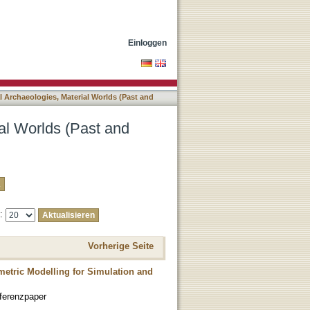
) nach Titel
Einloggen
l Archaeologies, Material Worlds (Past and
ial Worlds (Past and
e:
Vorherige Seite
ametric Modelling for Simulation and
ferenzpaper