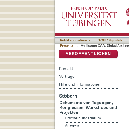
Auflistung CAA: Digital A
DSpace Repositorium (Manakin b
Publikationsdienste
→
TOBIAS-portale
→
Present)
→
Auflistung CAA: Digital Archaeo
VERÖFFENTLICHEN
Kontakt
Verträge
Hilfe und Informationen
Stöbern
Dokumente von Tagungen,
Kongressen, Workshops und
Projekten
Erscheinungsdatum
Autoren