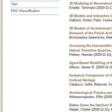
3D Modeling to Reconstruct
Titel
Empler, Tommaso
(
2020-11-1
DDC-Klassifikation
3D Models and Interactive
Gallozzi, Arturo
;
Paris, Leona
3D Models of Architectural 
Research of the Polish Arc
Brzozowska-Jawornicka, Ale
Accessing the Inaccessible:
Hatnub Travertine Quarries
Pethen, Hannah
(
2020-11-11
)
Agent-Based Modelling of 
Allison, James R.
(
2020-11-1
Analytical Comparison of Op
Cultural Heritage
Catalucci, Sofia
;
Bianconi, F
Archaeological Practice a
Athanassopoulos, Effie
(
2020
Batten Down the Hatches! D
Harper, Charlie
(
2020-11-11
)
;