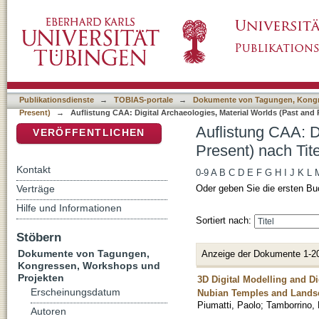
Auflistung CAA: Digital Archaeologies, Mater
DSpace Repositorium (Manakin basiert)
Publikationsdienste
→
TOBIAS-portale
→
Dokumente von Tagungen, Kongr
Present)
→
Auflistung CAA: Digital Archaeologies, Material Worlds (Past and 
Auflistung CAA: D
VERÖFFENTLICHEN
Present) nach Tite
Kontakt
0-9
A
B
C
D
E
F
G
H
I
J
K
L
Verträge
Oder geben Sie die ersten Bu
Hilfe und Informationen
Sortiert nach:
Stöbern
Dokumente von Tagungen,
Anzeige der Dokumente 1-2
Kongressen, Workshops und
Projekten
3D Digital Modelling and Di
Erscheinungsdatum
Nubian Temples and Landsc
Piumatti, Paolo
;
Tamborrino, 
Autoren