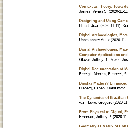
Context as Theory: Towards
James, Vivian S.
(
2020-11-11
Designing and Using Game 
Hiriart, Juan
(
2020-11-11
)
;
Ko
Digital Archaeologies, Mate
Unbekannter Autor
(
2020-11-
Digital Archaeologies, Mate
Computer Applications and
Glover, Jeffrey B.
;
Moss, Jes
Digital Documentation of M
Bercigli, Monica
;
Bertocci, S
Display Matters? Enhanced 
Uleberg, Espen
;
Matsumoto,
The Dynamics of Brazilian
van Havre, Grégoire
(
2020-11
From Physical to Digital, F
Emanuel, Jeffrey P.
(
2020-11
Geometry as Matrix of Cons