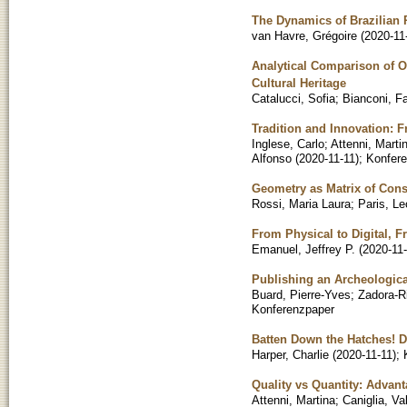
The Dynamics of Brazilian
van Havre, Grégoire
(
2020-11
Analytical Comparison of Op
Cultural Heritage
Catalucci, Sofia
;
Bianconi, F
Tradition and Innovation: F
Inglese, Carlo
;
Attenni, Marti
Alfonso
(
2020-11-11
)
;
Konfer
Geometry as Matrix of Cons
Rossi, Maria Laura
;
Paris, L
From Physical to Digital, F
Emanuel, Jeffrey P.
(
2020-11
Publishing an Archeologica
Buard, Pierre-Yves
;
Zadora-Ri
Konferenzpaper
Batten Down the Hatches! D
Harper, Charlie
(
2020-11-11
)
;
Quality vs Quantity: Adva
Attenni, Martina
;
Caniglia, Va