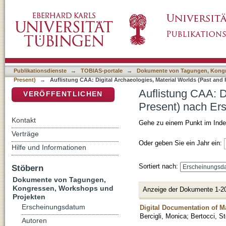
Auflistung CAA: Digital Archaeologies, Mater
DSpace Repositorium (Manakin basiert)
Erscheinungsdatum
Publikationsdienste
→
TOBIAS-portale
→
Dokumente von Tagungen, Kongr
Present)
→
Auflistung CAA: Digital Archaeologies, Material Worlds (Past an
Auflistung CAA: D
VERÖFFENTLICHEN
Present) nach Er
Kontakt
Gehe zu einem Punkt im Inde
Verträge
Oder geben Sie ein Jahr ein:
Hilfe und Informationen
Sortiert nach:
Stöbern
Dokumente von Tagungen,
Kongressen, Workshops und
Anzeige der Dokumente 1-2
Projekten
Erscheinungsdatum
Digital Documentation of M
Bercigli, Monica
;
Bertocci, S
Autoren