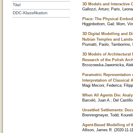
3D Models and Interactive
Titel
Gallozzi, Arturo
;
Paris, Leona
DDC-Klassifikation
Place: The Physical Embodi
Higginbottom, Gail
;
Mom, Vin
3D Digital Modelling and Di
Nubian Temples and Landsc
Piumatti, Paolo
;
Tamborrino, 
3D Models of Architectural 
Research of the Polish Arc
Brzozowska-Jawornicka, Ale
Parametric Representation o
Interpretation of Classical 
Magi Meconi, Federica
;
Filip
When All Agents Die: Analy
Barceló, Juan A.
;
Del Castillo
Unsettled Settlements: Do
Brenningmeyer, Todd
;
Koureli
Agent-Based Modelling of 
Allison, James R.
(
2020-11-1