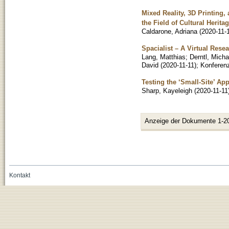
Mixed Reality, 3D Printing,
the Field of Cultural Herita
Caldarone, Adriana
(
2020-11-
Spacialist – A Virtual Rese
Lang, Matthias
;
Derntl, Micha
David
(
2020-11-11
)
;
Konferen
Testing the ‘Small-Site’ Ap
Sharp, Kayeleigh
(
2020-11-11
Anzeige der Dokumente 1-2
Kontakt