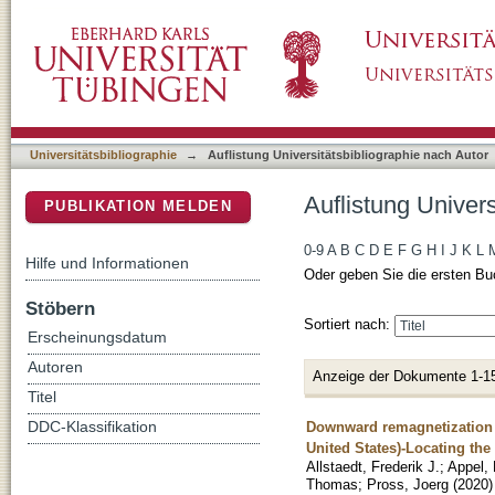
Auflistung Universitätsbibliographie nach A
DSpace Repositorium (Manakin basiert)
Universitätsbibliographie
→
Auflistung Universitätsbibliographie nach Autor
Auflistung Univer
PUBLIKATION MELDEN
0-9
A
B
C
D
E
F
G
H
I
J
K
L
Hilfe und Informationen
Oder geben Sie die ersten Bu
Stöbern
Sortiert nach:
Erscheinungsdatum
Autoren
Anzeige der Dokumente 1-1
Titel
Downward remagnetization o
DDC-Klassifikation
United States)-Locating th
Allstaedt, Frederik J.
;
Appel, 
Thomas
;
Pross, Joerg
(
2020
)