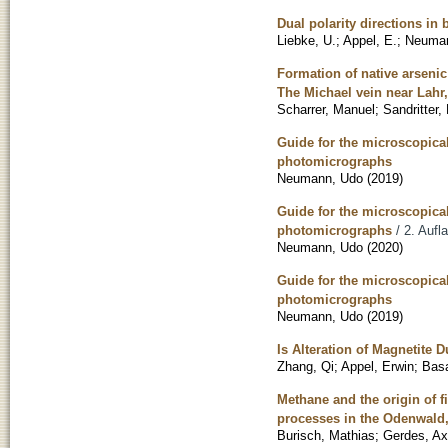
Dual polarity directions in 
Liebke, U.
;
Appel, E.
;
Neuman
Formation of native arseni
The Michael vein near Lah
Scharrer, Manuel
;
Sandritter,
Guide for the microscopical
photomicrographs
Neumann, Udo
(
2019
)
Guide for the microscopical
photomicrographs
/ 2. Aufl
Neumann, Udo
(
2020
)
Guide for the microscopical
photomicrographs
Neumann, Udo
(
2019
)
Is Alteration of Magnetite
Zhang, Qi
;
Appel, Erwin
;
Basa
Methane and the origin of f
processes in the Odenwal
Burisch, Mathias
;
Gerdes, Ax