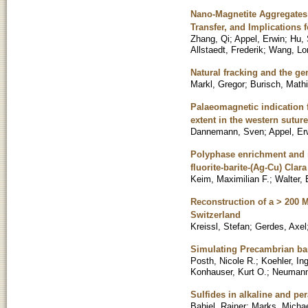
Nano-Magnetite Aggregates
Transfer, and Implications 
Zhang, Qi
;
Appel, Erwin
;
Hu,
Allstaedt, Frederik
;
Wang, Lo
Natural fracking and the ge
Markl, Gregor
;
Burisch, Math
Palaeomagnetic indication 
extent in the western sutur
Dannemann, Sven
;
Appel, Er
Polyphase enrichment and re
fluorite-barite-(Ag-Cu) Cla
Keim, Maximilian F.
;
Walter, 
Reconstruction of a > 200 M
Switzerland
Kreissl, Stefan
;
Gerdes, Axel
Simulating Precambrian ba
Posth, Nicole R.
;
Koehler, In
Konhauser, Kurt O.
;
Neumann
Sulfides in alkaline and pe
Babiel, Rainer
;
Marks, Michae