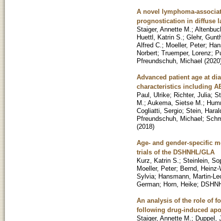
A novel lymphoma-associate
prognostication in diffuse 
Staiger, Annette M.
;
Altenbuc
Huettl, Katrin S.
;
Glehr, Gunt
Alfred C.
;
Moeller, Peter
;
Han
Norbert
;
Truemper, Lorenz
;
P
Pfreundschuh, Michael
(
2020
Advanced patient age at dia
characteristics including 
Paul, Ulrike
;
Richter, Julia
;
St
M.
;
Aukema, Sietse M.
;
Humm
Cogliatti, Sergio
;
Stein, Haral
Pfreundschuh, Michael
;
Schm
(
2018
)
Age- and gender-specific mo
trials of the DSHNHL/GLA
Kurz, Katrin S.
;
Steinlein, So
Moeller, Peter
;
Bernd, Heinz-
Sylvia
;
Hansmann, Martin-Le
German
;
Horn, Heike
;
DSHNH
An analysis of the role of f
following drug-induced apo
Staiger, Annette M.
;
Duppel, 