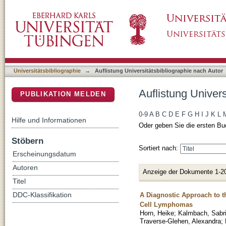
Auflistung Universitätsbibliographie nach Aut
DSpace Repositorium (Manakin basiert)
Universitätsbibliographie
→
Auflistung Universitätsbibliographie nach Autor
Auflistung Univers
PUBLIKATION MELDEN
0-9
A
B
C
D
E
F
G
H
I
J
K
L
Hilfe und Informationen
Oder geben Sie die ersten Bu
Stöbern
Sortiert nach:
Erscheinungsdatum
Autoren
Anzeige der Dokumente 1-2
Titel
A Diagnostic Approach to th
DDC-Klassifikation
Cell Lymphomas
Horn, Heike
;
Kalmbach, Sabr
Traverse-Glehen, Alexandra
;