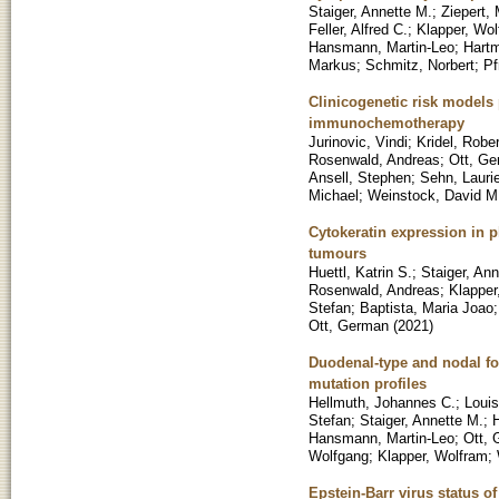
Staiger, Annette M.
;
Ziepert, 
Feller, Alfred C.
;
Klapper, Wo
Hansmann, Martin-Leo
;
Hartm
Markus
;
Schmitz, Norbert
;
Pf
Clinicogenetic risk models p
immunochemotherapy
Jurinovic, Vindi
;
Kridel, Rober
Rosenwald, Andreas
;
Ott, G
Ansell, Stephen
;
Sehn, Lauri
Michael
;
Weinstock, David M
Cytokeratin expression in p
tumours
Huettl, Katrin S.
;
Staiger, An
Rosenwald, Andreas
;
Klapper
Stefan
;
Baptista, Maria Joao
Ott, German
(
2021
)
Duodenal-type and nodal fo
mutation profiles
Hellmuth, Johannes C.
;
Louis
Stefan
;
Staiger, Annette M.
;
Hansmann, Martin-Leo
;
Ott,
Wolfgang
;
Klapper, Wolfram
;
Epstein-Barr virus status o