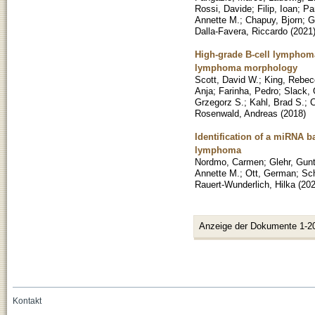
Rossi, Davide
;
Filip, Ioan
;
Pa
Annette M.
;
Chapuy, Bjorn
;
G
Dalla-Favera, Riccardo
(
2021
High-grade B-cell lymphoma
lymphoma morphology
Scott, David W.
;
King, Rebec
Anja
;
Farinha, Pedro
;
Slack,
Grzegorz S.
;
Kahl, Brad S.
;
C
Rosenwald, Andreas
(
2018
)
Identification of a miRNA b
lymphoma
Nordmo, Carmen
;
Glehr, Gun
Annette M.
;
Ott, German
;
Sch
Rauert-Wunderlich, Hilka
(
20
Anzeige der Dokumente 1-2
Kontakt