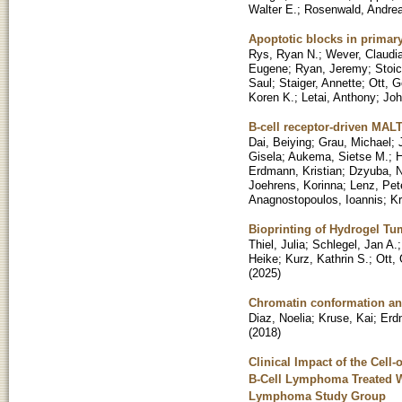
Walter E.
;
Rosenwald, Andre
Apoptotic blocks in primar
Rys, Ryan N.
;
Wever, Claudi
Eugene
;
Ryan, Jeremy
;
Stoic
Saul
;
Staiger, Annette
;
Ott, 
Koren K.
;
Letai, Anthony
;
Joh
B-cell receptor-driven MAL
Dai, Beiying
;
Grau, Michael
;
Gisela
;
Aukema, Sietse M.
;
H
Erdmann, Kristian
;
Dzyuba, N
Joehrens, Korinna
;
Lenz, Pet
Anagnostopoulos, Ioannis
;
Kr
Bioprinting of Hydrogel Tu
Thiel, Julia
;
Schlegel, Jan A.
Heike
;
Kurz, Kathrin S.
;
Ott,
(
2025
)
Chromatin conformation ana
Diaz, Noelia
;
Kruse, Kai
;
Erd
(
2018
)
Clinical Impact of the Cell
B-Cell Lymphoma Treated Wi
Lymphoma Study Group