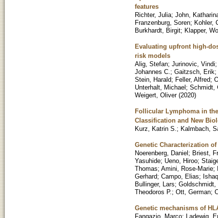
features
Richter, Julia
;
John, Katharin
Franzenburg, Soren
;
Kohler, 
Burkhardt, Birgit
;
Klapper, Wo
Evaluating upfront high-dos
risk models
Alig, Stefan
;
Jurinovic, Vindi
Johannes C.
;
Gaitzsch, Erik
Stein, Harald
;
Feller, Alfred
;
O
Unterhalt, Michael
;
Schmidt, 
Weigert, Oliver
(
2020
)
Follicular Lymphoma in th
Classification and New Biol
Kurz, Katrin S.
;
Kalmbach, S
Genetic Characterization o
Noerenberg, Daniel
;
Briest, F
Yasuhide
;
Ueno, Hiroo
;
Staig
Thomas
;
Amini, Rose-Marie
;
Gerhard
;
Campo, Elias
;
Isha
Bullinger, Lars
;
Goldschmidt,
Theodoros P.
;
Ott, German
;
O
Genetic mechanisms of HLA
Fangazio, Marco
;
Ladewig, Er