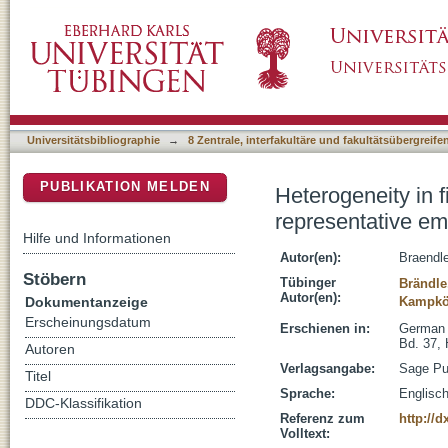
Heterogeneity in firms' recruitment practice
DSpace Repositorium (Manakin basiert)
Universitätsbibliographie
→
8 Zentrale, interfakultäre und fakultätsübergreif
PUBLIKATION MELDEN
Heterogeneity in 
representative em
Hilfe und Informationen
Autor(en):
Braendle
Stöbern
Tübinger
Brändle
Autor(en):
Dokumentanzeige
Kampköt
Erscheinungsdatum
Erschienen in:
German 
Bd. 37, 
Autoren
Verlagsangabe:
Sage Pub
Titel
Sprache:
Englisc
DDC-Klassifikation
Referenz zum
http://
Volltext: