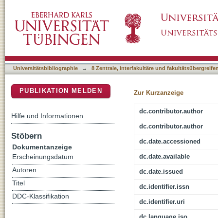
Heterogeneity in firms' recruitment practice
DSpace Repositorium (Manakin basiert)
Universitätsbibliographie
→
8 Zentrale, interfakultäre und fakultätsübergreif
PUBLIKATION MELDEN
Zur Kurzanzeige
dc.contributor.author
Hilfe und Informationen
dc.contributor.author
Stöbern
dc.date.accessioned
Dokumentanzeige
dc.date.available
Erscheinungsdatum
Autoren
dc.date.issued
Titel
dc.identifier.issn
DDC-Klassifikation
dc.identifier.uri
dc.language.iso