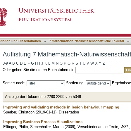
-Naturwissenschaftliche Fakultät nach Titel
asiert)
ationen und Dissertationen
→
7 Mathematisch-Naturwissenschaftliche Fakultät
→
Auflistung 7 Mathematisch-Naturwissenschaftl
0-9
A
B
C
D
E
F
G
H
I
J
K
L
M
N
O
P
Q
R
S
T
U
V
W
X
Y
Z
Oder geben Sie die ersten Buchstaben ein:
Sortiert nach:
Sortierung:
Ergebniss
Anzeige der Dokumente 2280-2299 von 5349
Improving and validating methods in lesion behaviour mapping
Sperber, Christoph
(
2019-01-11
)
;
Dissertation
Improving Business Process Visualizations
Effinger, Philip
;
Siebenhaller, Martin
(
2009
)
;
Verschiedenartige Texte
;
WSI ; 