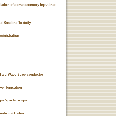
lation of somatosensory input into
d Baseline Toxicity
ministration
of a d-Wave Superconductor
ver Ionisation
ropy Spectroscopy
-Sandium-Oxiden