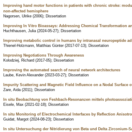
Improving hand motor functions in patients with chronic stroke: modu
non-affected hemisphere
Nagorsen, Ulrike
(
2006
)
;
Dissertation
Improving In Vitro Bioassays: Addressing Chemical Transformation an
Huchthausen, Julia
(
2024-05-27
)
;
Dissertation
Improving metabolic control in humans by intranasal neuropeptide ad
Thienel-Holzmann, Matthias Günter
(
2017-07-13
)
;
Dissertation
Improving Negotiations Through Awareness
Kolodziej, Richard
(
2017-05
)
;
Dissertation
Improving the automated search of neural network architectures
Laube, Kevin Alexander
(
2023-03-27
)
;
Dissertation
Impurity Scattering and Magnetic Field Influence on a Nodal Surface 
Zare, Aida
(
2011
)
;
Dissertation
In situ Beobachtung von Feshbach-Resonanzen mittels photoassoziati
Eisele, Max
(
2021-02-18
)
;
Dissertation
In situ Monitoring of Electrochemical Interfaces by Reflection Anisot
Guidat, Margot
(
2024-08-23
)
;
Dissertation
In situ Untersuchung der Nitridierung von Beta und Delta Zirconium