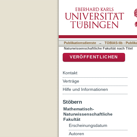
Auflistung 7 Mathematisch
DSpace Repositorium (Manakin b
Publikationsdienste
→
TOBIAS-lib - Publik
Naturwissenschaftliche Fakultät nach Titel
VERÖFFENTLICHEN
Kontakt
Verträge
Hilfe und Informationen
Stöbern
Mathematisch-
Naturwissenschaftliche
Fakultät
Erscheinungsdatum
Autoren