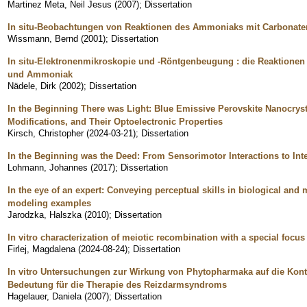
Martinez Meta, Neil Jesus
(
2007
)
;
Dissertation
In situ-Beobachtungen von Reaktionen des Ammoniaks mit Carbonate
Wissmann, Bernd
(
2001
)
;
Dissertation
In situ-Elektronenmikroskopie und -Röntgenbeugung : die Reaktionen
und Ammoniak
Nädele, Dirk
(
2002
)
;
Dissertation
In the Beginning There was Light: Blue Emissive Perovskite Nanocryst
Modifications, and Their Optoelectronic Properties
Kirsch, Christopher
(
2024-03-21
)
;
Dissertation
In the Beginning was the Deed: From Sensorimotor Interactions to Int
Lohmann, Johannes
(
2017
)
;
Dissertation
In the eye of an expert: Conveying perceptual skills in biological a
modeling examples
Jarodzka, Halszka
(
2010
)
;
Dissertation
In vitro characterization of meiotic recombination with a special focu
Firlej, Magdalena
(
2024-08-24
)
;
Dissertation
In vitro Untersuchungen zur Wirkung von Phytopharmaka auf die Kontr
Bedeutung für die Therapie des Reizdarmsyndroms
Hagelauer, Daniela
(
2007
)
;
Dissertation