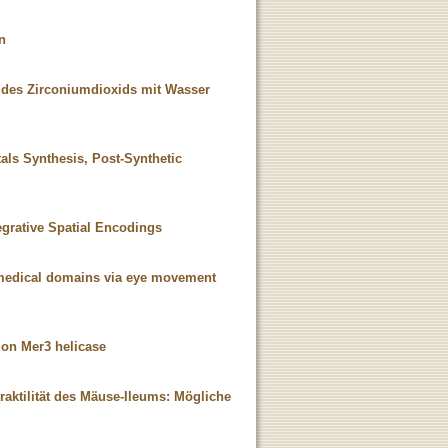
n
 des Zirconiumdioxids mit Wasser
als Synthesis, Post-Synthetic
egrative Spatial Encodings
nd medical domains via eye movement
s on Mer3 helicase
aktilität des Mäuse-Ileums: Mögliche