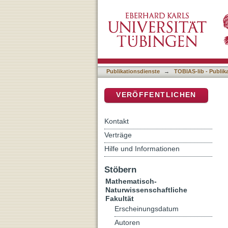
Antialiasing of Environm
DSpace Repositorium (Manakin b
Publikationsdienste
→
TOBIAS-lib - Publik
VERÖFFENTLICHEN
Kontakt
Verträge
Hilfe und Informationen
Stöbern
Mathematisch-
Naturwissenschaftliche
Fakultät
Erscheinungsdatum
Autoren