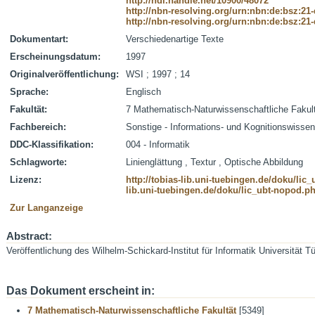
http://hdl.handle.net/10900/48072
http://nbn-resolving.org/urn:nbn:de:bsz:21
http://nbn-resolving.org/urn:nbn:de:bsz:21
Dokumentart:
Verschiedenartige Texte
Erscheinungsdatum:
1997
Originalveröffentlichung:
WSI ; 1997 ; 14
Sprache:
Englisch
Fakultät:
7 Mathematisch-Naturwissenschaftliche Fakul
Fachbereich:
Sonstige - Informations- und Kognitionswisse
DDC-Klassifikation:
004 - Informatik
Schlagworte:
Linienglättung , Textur , Optische Abbildung
Lizenz:
http://tobias-lib.uni-tuebingen.de/doku/li
lib.uni-tuebingen.de/doku/lic_ubt-nopod.p
Zur Langanzeige
Abstract:
Veröffentlichung des Wilhelm-Schickard-Institut für Informatik Universität T
Das Dokument erscheint in:
7 Mathematisch-Naturwissenschaftliche Fakultät
[5349]