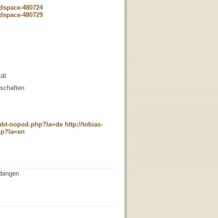
-dspace-480724
-dspace-480729
tät
nschaften
c_ubt-nopod.php?la=de
http://tobias-
hp?la=en
übingen