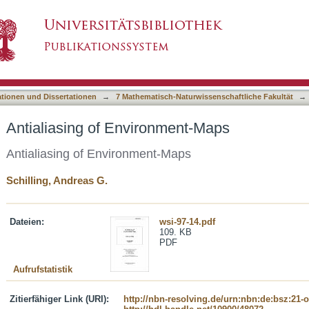
ent-Maps
asiert)
ationen und Dissertationen
→
7 Mathematisch-Naturwissenschaftliche Fakultät
→
Antialiasing of Environment-Maps
Antialiasing of Environment-Maps
Schilling, Andreas G.
Dateien:
wsi-97-14.pdf
109. KB
PDF
Aufrufstatistik
Zitierfähiger Link (URI):
http://nbn-resolving.de/urn:nbn:de:bsz:21-