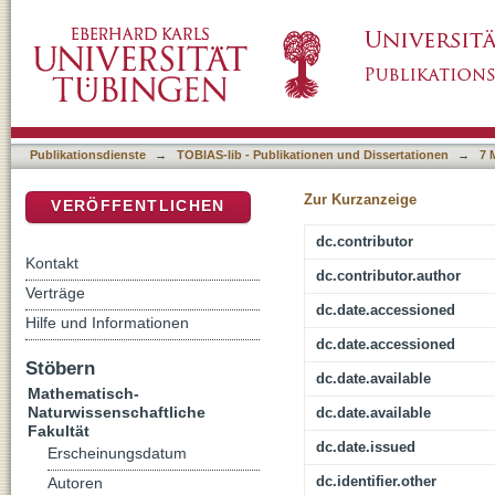
Antialiasing of Environment-Maps
DSpace Repositorium (Manakin basiert)
Publikationsdienste
→
TOBIAS-lib - Publikationen und Dissertationen
→
7 
Zur Kurzanzeige
VERÖFFENTLICHEN
dc.contributor
Kontakt
dc.contributor.author
Verträge
dc.date.accessioned
Hilfe und Informationen
dc.date.accessioned
Stöbern
dc.date.available
Mathematisch-
Naturwissenschaftliche
dc.date.available
Fakultät
dc.date.issued
Erscheinungsdatum
dc.identifier.other
Autoren