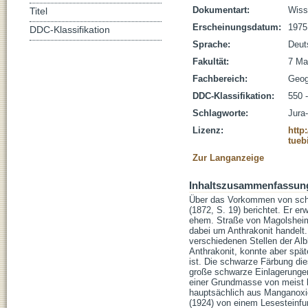
Dokumentart:
Wisse
Titel
Erscheinungsdatum:
1975
DDC-Klassifikation
Sprache:
Deut
Fakultät:
7 Ma
Fachbereich:
Geog
DDC-Klassifikation:
550 
Schlagworte:
Jura
Lizenz:
http
tueb
Zur Langanzeige
Inhaltszusammenfassun
Über das Vorkommen von sch
(1872, S. 19) berichtet. Er 
ehem. Straße von Magolsheim 
dabei um Anthrakonit handelt
verschiedenen Stellen der Alb
Anthrakonit, konnte aber spät
ist. Die schwarze Färbung di
große schwarze Einlagerungen
einer Grundmasse von meist 
hauptsächlich aus Mangano
(1924) von einem Lesesteinfu