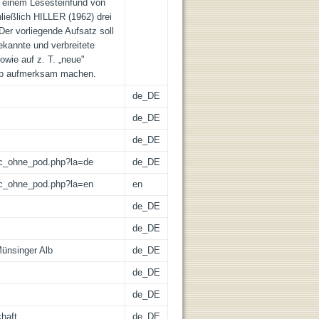
inem Lesesteinfund von
ließlich HILLER (1962) drei
r vorliegende Aufsatz soll
kannte und verbreitete
owie auf z. T. „neue"
Alb aufmerksam machen.
de_DE
de_DE
de_DE
/lic_ohne_pod.php?la=de
de_DE
/lic_ohne_pod.php?la=en
en
de_DE
de_DE
ünsinger Alb
de_DE
de_DE
de_DE
haft
de_DE