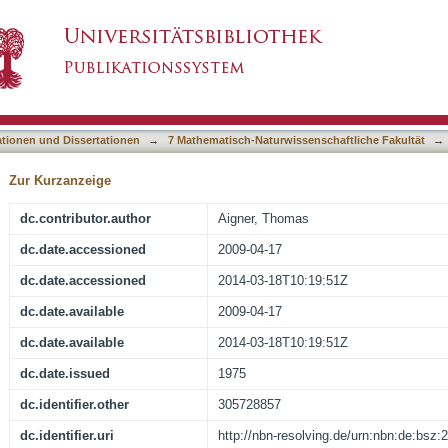
en Jura der Münsinger Alb
asiert)
ationen und Dissertationen
→
7 Mathematisch-Naturwissenschaftliche Fakultät
→
Zur Kurzanzeige
dc.contributor.author
Aigner, Thomas
dc.date.accessioned
2009-04-17
dc.date.accessioned
2014-03-18T10:19:51Z
dc.date.available
2009-04-17
dc.date.available
2014-03-18T10:19:51Z
dc.date.issued
1975
dc.identifier.other
305728857
dc.identifier.uri
http://nbn-resolving.de/urn:nbn:de:bsz