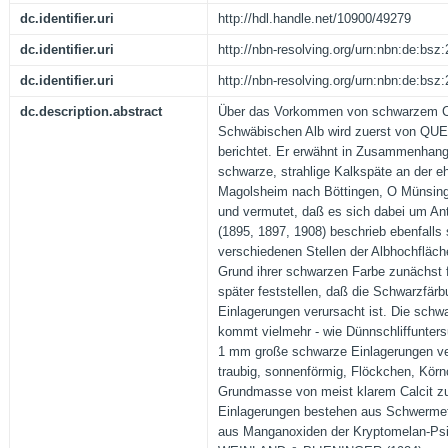
dc.identifier.uri
http://hdl.handle.net/10900/49279
dc.identifier.uri
http://nbn-resolving.org/urn:nbn:de:bs
dc.identifier.uri
http://nbn-resolving.org/urn:nbn:de:bs
dc.description.abstract
Über das Vorkommen von schwarzem Ca
Schwäbischen Alb wird zuerst von QU
berichtet. Er erwähnt in Zusammenhan
schwarze, strahlige Kalkspäte an der 
Magolsheim nach Böttingen, O Münsinge
und vermutet, daß es sich dabei um An
(1895, 1897, 1908) beschrieb ebenfall
verschiedenen Stellen der Albhochfläche
Grund ihrer schwarzen Farbe zunächst f
später feststellen, daß die Schwarzfärb
Einlagerungen verursacht ist. Die schw
kommt vielmehr - wie Dünnschliffunters
1 mm große schwarze Einlagerungen ver
traubig, sonnenförmig, Flöckchen, Körn
Grundmasse von meist klarem Calcit z
Einlagerungen bestehen aus Schwermeta
aus Manganoxiden der Kryptomelan-Ps