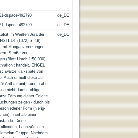
z:21-dspace-492798
de_DE
z:21-dspace-492799
de_DE
lcit im Weißen Jura der
de_DE
ENSTEDT (1872, S. 19)
g mit Manganvererzungen
ehem. Straße von
n (Blatt Urach 1:50 000),
thrakonit handelt. ENGEL
s schwarze Kalkspäte von
. Auch er hielt diese auf
ür Anthrakonit, konnte aber
ung nicht durch kohlige
arze Färbung dieser Calcite
uchungen zeigen - durch bis
schiedener Form (nierig-
chen) innerhalb einer
ustande. Diese
lloxiden, hauptsächlich
ilomelan-Gruppe. Nachdem