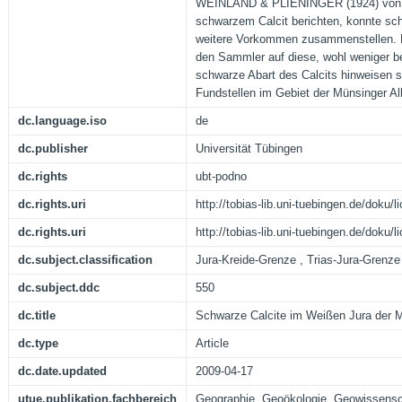
WEINLAND & PLIENINGER (1924) von e
schwarzem Calcit berichten, konnte sch
weitere Vorkommen zusammenstellen. De
den Sammler auf diese, wohl weniger be
schwarze Abart des Calcits hinweisen s
Fundstellen im Gebiet der Münsinger 
dc.language.iso
de
dc.publisher
Universität Tübingen
dc.rights
ubt-podno
dc.rights.uri
http://tobias-lib.uni-tuebingen.de/doku
dc.rights.uri
http://tobias-lib.uni-tuebingen.de/doku
dc.subject.classification
Jura-Kreide-Grenze , Trias-Jura-Grenze
dc.subject.ddc
550
dc.title
Schwarze Calcite im Weißen Jura der M
dc.type
Article
dc.date.updated
2009-04-17
utue.publikation.fachbereich
Geographie, Geoökologie, Geowissensc