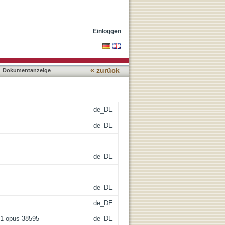
Einloggen
« zurück
Dokumentanzeige
de_DE
de_DE
de_DE
de_DE
de_DE
:21-opus-38595
de_DE