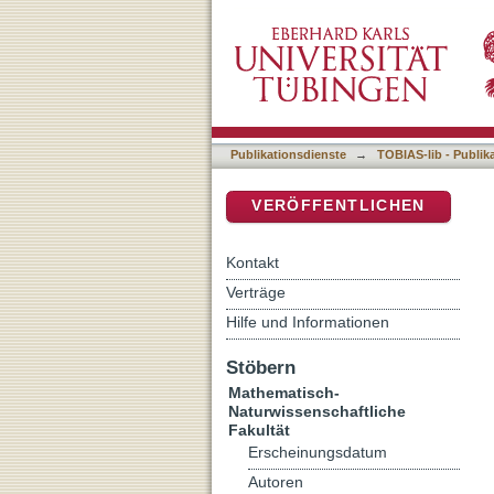
Schwarze Calcite im Weiß
DSpace Repositorium (Manakin b
Publikationsdienste
→
TOBIAS-lib - Publik
VERÖFFENTLICHEN
Kontakt
Verträge
Hilfe und Informationen
Stöbern
Mathematisch-
Naturwissenschaftliche
Fakultät
Erscheinungsdatum
Autoren