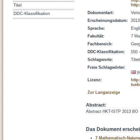
http
http
Titel
Dokumentart:
Vers
DDC-Klassifikation
Erscheinungsdatum:
2013
Sprache:
Engl
Fakultät:
7 Ma
Fachbereich:
Geog
DDC-Klassifikation:
550 
Schlagworte:
Tibe
Freie Schlagwörter:
p
Lizenz:
http
tueb
Zur Langanzeige
Abstract:
Abstract HKT-ISTP 2013 BO
Das Dokument erschein
7 Mathematisch-Naturwi