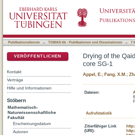
Drying of the Qaidam basin and its controlli
DSpace Repositorium (Manakin basiert)
Publikationsdienste
→
TOBIAS-lib - Publikationen und Dissertationen
→
7 
Drying of the Qai
VERÖFFENTLICHEN
core SG-1
Kontakt
Appel, E.
;
Fang, X.M.
;
Zh
Verträge
Hilfe und Informationen
Dateien:
A
8
Stöbern
Mathematisch-
Naturwissenschaftliche
Aufrufstatistik
Fakultät
Erscheinungsdatum
Zitierfähiger Link
http
(URI):
http
Autoren