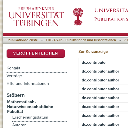
Drying of the Qaidam basin and its controlli
DSpace Repositorium (Manakin basiert)
Publikationsdienste
→
TOBIAS-lib - Publikationen und Dissertationen
→
7 
Zur Kurzanzeige
VERÖFFENTLICHEN
dc.contributor
Kontakt
dc.contributor.author
Verträge
dc.contributor.author
Hilfe und Informationen
dc.contributor.author
Stöbern
dc.contributor.author
Mathematisch-
Naturwissenschaftliche
dc.contributor.author
Fakultät
dc.contributor.author
Erscheinungsdatum
dc.contributor.author
Autoren