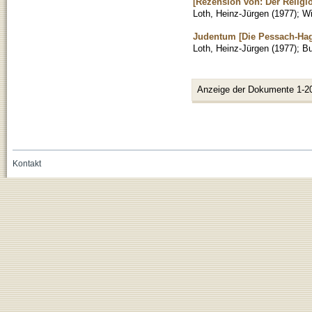
[Rezension von: Der Religi
Loth, Heinz-Jürgen
(
1977
)
;
Wi
Judentum [Die Pessach-Ha
Loth, Heinz-Jürgen
(
1977
)
;
B
Anzeige der Dokumente 1-2
Kontakt