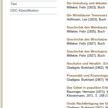
Die Gründung und ältesten
Titel
Milleker, Felix
(
1923
)
;
Buch
DDC-Klassifikation
Die Wirtshäuser Temesvars
Hoffmann, Leo
(
1923
)
;
Buch
Geschichte des Weinbaues 
Milleker, Felix
(
1925
)
;
Buch
Geschichte des Wrschatzer
Milleker, Felix
(
1927
)
;
Buch
Geschichte des Wrschatzer 
Milleker, Felix
(
1927
)
;
Buch
Aischylos und Heraklit : Ei
Gladigow, Burkhard
(
1962
)
;
W
Pneumatik und Kosmologi
Gladigow, Burkhard
(
1967
)
;
W
Das Gebet in populärer Erb
Bausinger, Hermann
(
1971
)
;
W
Klostermann, 1971, S. 158-1
Ovids Rechtfertigung der blu
Gladigow, Burkhard
(
1971
)
;
W