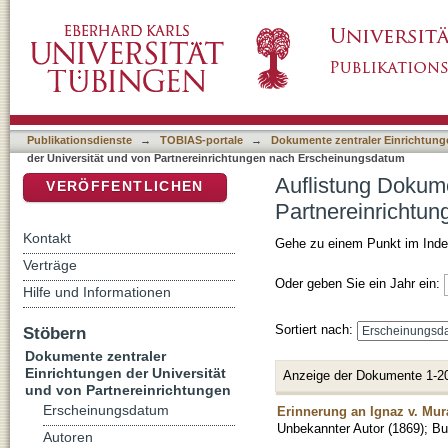
Auflistung Dokumente zentraler Einrichtunge
DSpace Repositorium (Manakin basiert)
Erscheinungsdatum
Publikationsdienste
→
TOBIAS-portale
→
Dokumente zentraler Einrichtunge
der Universität und von Partnereinrichtungen nach Erscheinungsdatum
Auflistung Dokume
VERÖFFENTLICHEN
Partnereinrichtu
Kontakt
Gehe zu einem Punkt im Inde
Verträge
Oder geben Sie ein Jahr ein:
Hilfe und Informationen
Sortiert nach:
Stöbern
Dokumente zentraler
Einrichtungen der Universität
Anzeige der Dokumente 1-2
und von Partnereinrichtungen
Erscheinungsdatum
Erinnerung an Ignaz v. Mur
Unbekannter Autor
(
1869
)
;
Bu
Autoren