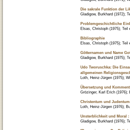
Die sakrale Funktion der Li
Gladigow, Burkhard
(
1972
)
;
T
Problemgeschichtliche Ein
Elsas, Christoph
(
1975
)
;
Teil
Bibliographie
Elsas, Christoph
(
1975
)
;
Teil
Götternamen und Name Gott
Gladigow, Burkhard
(
1975
)
;
T
Udo Tworuschka: Die Einsa
allgemeinen Religionsgesch
Loth, Heinz-Jürgen
(
1975
)
;
Wi
Übersetzung und Kommentie
Grözinger, Karl Erich
(
1976
)
;
Christentum und Judentum :
Loth, Heinz-Jürgen
(
1976
)
;
B
Unsterblichkeit und Moral :
Gladigow, Burkhard
(
1976
)
;
T